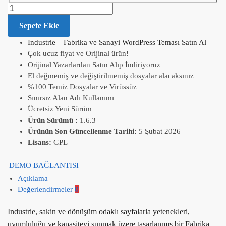
Sepete Ekle
Industrie – Fabrika ve Sanayi WordPress Teması Satın Al
Çok ucuz fiyat ve Orijinal ürün!
Orijinal Yazarlardan Satın Alıp İndiriyoruz
El değmemiş ve değiştirilmemiş dosyalar alacaksınız
%100 Temiz Dosyalar ve Virüssüz
Sınırsız Alan Adı Kullanımı
Ücretsiz Yeni Sürüm
Ürün Sürümü :
1.6.3
Ürünün Son Güncellenme Tarihi:
5 Şubat 2026
Lisans:
GPL
DEMO BAĞLANTISI
Açıklama
Değerlendirmeler
0
Industrie, sakin ve dönüşüm odaklı sayfalarla yetenekleri,
uyumluluğu ve kapasiteyi sunmak üzere tasarlanmış bir Fabrika