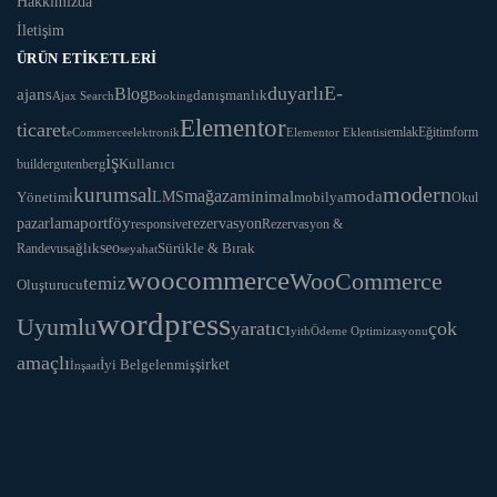
Hakkımızda
İletişim
ÜRÜN ETIKETLERI
duyarlı
E-
ajans
Blog
danışmanlık
Ajax Search
Booking
Elementor
ticaret
Eğitim
form
eCommerce
elektronik
Elementor Eklentisi
emlak
iş
Kullanıcı
builder
gutenberg
modern
kurumsal
mağaza
LMS
minimal
moda
Yönetimi
mobilya
Okul
portföy
rezervasyon
pazarlama
responsive
Rezervasyon &
seo
Sürükle & Bırak
sağlık
Randevu
seyahat
woocommerce
WooCommerce
temiz
Oluşturucu
wordpress
Uyumlu
yaratıcı
çok
yith
Ödeme Optimizasyonu
amaçlı
İyi Belgelenmiş
şirket
İnşaat