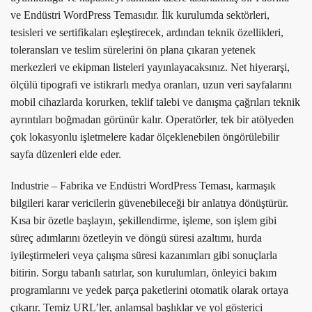
ve Endüstri WordPress Temasıdır. İlk kurulumda sektörleri,
tesisleri ve sertifikaları eşleştirecek, ardından teknik özellikleri,
toleransları ve teslim sürelerini ön plana çıkaran yetenek
merkezleri ve ekipman listeleri yayınlayacaksınız. Net hiyerarşi,
ölçülü tipografi ve istikrarlı medya oranları, uzun veri sayfalarını
mobil cihazlarda korurken, teklif talebi ve danışma çağrıları teknik
ayrıntıları boğmadan görünür kalır. Operatörler, tek bir atölyeden
çok lokasyonlu işletmelere kadar ölçeklenebilen öngörülebilir
sayfa düzenleri elde eder.
Industrie – Fabrika ve Endüstri WordPress Teması, karmaşık
bilgileri karar vericilerin güvenebileceği bir anlatıya dönüştürür.
Kısa bir özetle başlayın, şekillendirme, işleme, son işlem gibi
süreç adımlarını özetleyin ve döngü süresi azaltımı, hurda
iyileştirmeleri veya çalışma süresi kazanımları gibi sonuçlarla
bitirin. Sorgu tabanlı satırlar, son kurulumları, önleyici bakım
programlarını ve yedek parça paketlerini otomatik olarak ortaya
çıkarır. Temiz URL’ler, anlamsal başlıklar ve yol gösterici