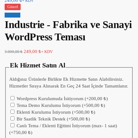
249,00
₺
+ KDV
Güncel
İndirim!
Industrie - Fabrika ve Sanayi
WordPress Teması
249,00
₺
3.000,00
₺
+ KDV
Ek Hizmet Satın Al
Aldığınız Ürünlerle Birlikte Ek Hizmette Satın Alabilirsiniz.
Hizmetler Sıraya Alınarak En Geç 24 Saat İçinde Tamamlanır.
Wordpress Kurulumuda İsitiyorum
(+
200,00
₺
)
Tema Demo Kurulumu İstiyorum
(+
500,00
₺
)
Eklenti Kurulumu İstiyorum
(+
500,00
₺
)
Bir Saatlik Teknik Destek
(+
500,00
₺
)
Canlı Tema / Eklenti Eğitimi İstiyorum (max- 1 saat)
(+
750,00
₺
)