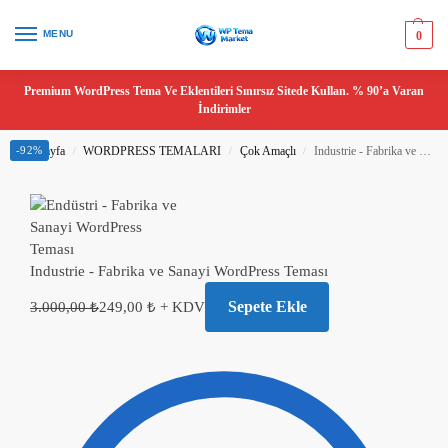
MENU
0
Premium WordPress Tema Ve Eklentileri Sınırsız Sitede Kullan. % 90’a Varan
İndirimler
Ana Sayfa
-92%
WORDPRESS TEMALARI
Çok Amaçlı
Industrie - Fabrika ve Sanayi WordPress Teması
/
/
/
Industrie - Fabrika ve Sanayi WordPress Teması
Sepete Ekle
3.000,00
₺
249,00
₺
+ KDV