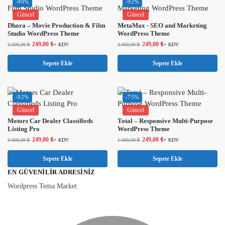
-90%
-92%
Güncel
Güncel
Dhora – Movie Production & Film
MetaMax - SEO and Marketing
Studio WordPress Theme
WordPress Theme
249,00
₺
249,00
₺
2.500,00
₺
+ KDV
3.000,00
₺
+ KDV
Sepete Ekle
Sepete Ekle
-92%
-75%
Güncel
Güncel
Motors Car Dealer Classifieds
Total – Responsive Multi-Purpose
Listing Pro
WordPress Theme
249,00
₺
249,00
₺
3.000,00
₺
+ KDV
1.000,00
₺
+ KDV
Sepete Ekle
Sepete Ekle
EN GÜVENILIR ADRESINIZ
Wordpress Tema Market