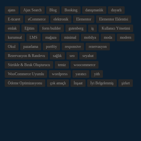
ajans
Ajax Search
Blog
Booking
danışmanlık
duyarlı
E-ticaret
eCommerce
elektronik
Elementor
Elementor Eklentisi
emlak
Eğitim
form builder
gutenberg
iş
Kullanıcı Yönetimi
kurumsal
LMS
mağaza
minimal
mobilya
moda
modern
Okul
pazarlama
portföy
responsive
rezervasyon
Rezervasyon & Randevu
sağlık
seo
seyahat
Sürükle & Bırak Oluşturucu
temiz
woocommerce
WooCommerce Uyumlu
wordpress
yaratıcı
yith
Ödeme Optimizasyonu
çok amaçlı
İnşaat
İyi Belgelenmiş
şirket