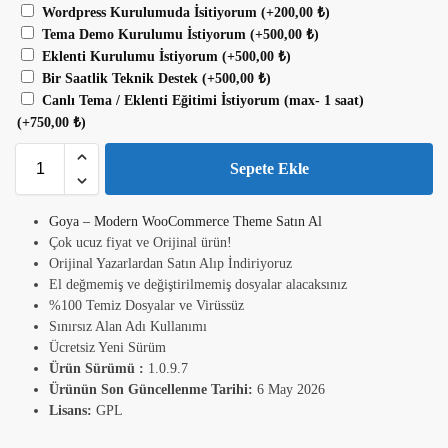
Wordpress Kurulumuda İsitiyorum
(+
200,00
₺
)
Tema Demo Kurulumu İstiyorum
(+
500,00
₺
)
Eklenti Kurulumu İstiyorum
(+
500,00
₺
)
Bir Saatlik Teknik Destek
(+
500,00
₺
)
Canlı Tema / Eklenti Eğitimi İstiyorum (max- 1 saat)
(+
750,00
₺
)
Sepete Ekle
Goya – Modern WooCommerce Theme Satın Al
Çok ucuz fiyat ve Orijinal ürün!
Orijinal Yazarlardan Satın Alıp İndiriyoruz
El değmemiş ve değiştirilmemiş dosyalar alacaksınız
%100 Temiz Dosyalar ve Virüssüz
Sınırsız Alan Adı Kullanımı
Ücretsiz Yeni Sürüm
Ürün Sürümü :
1.0.9.7
Ürünün Son Güncellenme Tarihi:
6 May 2026
Lisans:
GPL