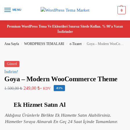
MENU
0
Premium WordPress Tema Ve Eklentileri Sınırsız Sitede Kullan. % 90’a Varan
İndirimler
Ana Sayfa
WORDPRESS TEMALARI
e-Ticaret
Goya – Modern WooCommerce Theme
/
/
/
Güncel
İndirim!
Goya – Modern WooCommerce Theme
249,00
₺
1.500,00
₺
+ KDV
-83%
Ek Hizmet Satın Al
Aldığınız Ürünlerle Birlikte Ek Hizmette Satın Alabilirsiniz.
Hizmetler Sıraya Alınarak En Geç 24 Saat İçinde Tamamlanır.