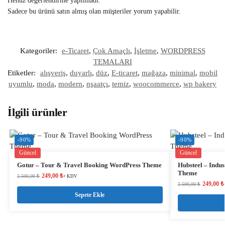
Henüz değerlendirme yapılmadı.
Sadece bu ürünü satın almış olan müşteriler yorum yapabilir.
Kategoriler:
e-Ticaret
,
Çok Amaçlı
,
İşletme
,
WORDPRESS
TEMALARI
Etiketler:
alışveriş
,
duyarlı
,
düz
,
E-ticaret
,
mağaza
,
minimal
,
mobil
uyumlu
,
moda
,
modern
,
nşaatçı
,
temiz
,
woocommerce
,
wp bakery
İlgili ürünler
-90%
-90%
Güncel
Güncel
Gotur – Tour & Travel Booking WordPress Theme
Hubsteel – Indu
Theme
249,00
₺
2.500,00
₺
+ KDV
249,00
₺
2.500,00
₺
Sepete Ekle