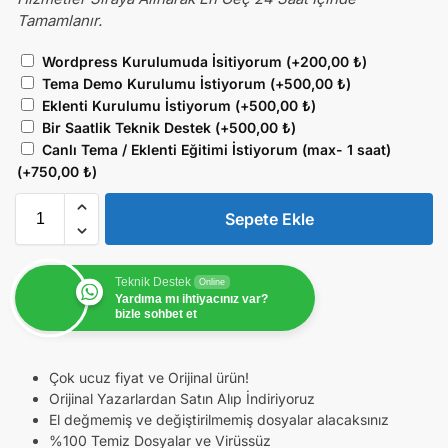
Tamamlanır.
Wordpress Kurulumuda İsitiyorum
(+
200,00
₺
)
Tema Demo Kurulumu İstiyorum
(+
500,00
₺
)
Eklenti Kurulumu İstiyorum
(+
500,00
₺
)
Bir Saatlik Teknik Destek
(+
500,00
₺
)
Canlı Tema / Eklenti Eğitimi İstiyorum (max- 1 saat)
(+
750,00
₺
)
Sepete Ekle
Teknik Destek
Online
Yardıma mı ihtiyacınız var?
bizle sohbet et
Çok ucuz fiyat ve Orijinal ürün!
Orijinal Yazarlardan Satın Alıp İndiriyoruz
El değmemiş ve değiştirilmemiş dosyalar alacaksınız
%100 Temiz Dosyalar ve Virüssüz