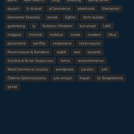
duyarlı
E-ticaret
eCommerce
elektronik
Elementor
Elementor Eklentisi
emlak
Eğitim
form builder
gutenberg
iş
Kullanıcı Yönetimi
kurumsal
LMS
mağaza
minimal
mobilya
moda
modern
Okul
pazarlama
portföy
responsive
rezervasyon
Rezervasyon & Randevu
sağlık
seo
seyahat
Sürükle & Bırak Oluşturucu
temiz
woocommerce
WooCommerce Uyumlu
wordpress
yaratıcı
yith
Ödeme Optimizasyonu
çok amaçlı
İnşaat
İyi Belgelenmiş
şirket