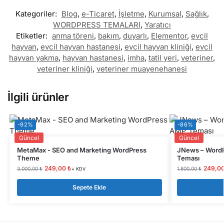
Kategoriler:
Blog
,
e-Ticaret
,
İşletme
,
Kurumsal
,
Sağlık
,
WORDPRESS TEMALARI
,
Yaratıcı
Etiketler:
anma töreni
,
bakım
,
duyarlı
,
Elementor
,
evcil
hayvan
,
evcil hayvan hastanesi
,
evcil hayvan kliniği
,
evcil
hayvan yakma
,
hayvan hastanesi
,
imha
,
tatil yeri
,
veteriner
,
veteriner kliniği
,
veteriner muayenehanesi
İlgili ürünler
-92%
-86%
Güncel
Güncel
MetaMax - SEO and Marketing WordPress
JNews – WordP
Theme
Teması
249,00
₺
249,0
3.000,00
₺
1.800,00
₺
+ KDV
Sepete Ekle