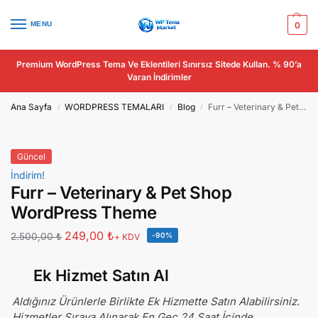
MENU
0
Premium WordPress Tema Ve Eklentileri Sınırsız Sitede Kullan. % 90’a
Varan İndirimler
Ana Sayfa
WORDPRESS TEMALARI
Blog
Furr – Veterinary & Pet Shop WordPress Theme
/
/
/
Güncel
İndirim!
Furr – Veterinary & Pet Shop
WordPress Theme
249,00
₺
2.500,00
₺
-90%
+ KDV
Ek Hizmet Satın Al
Aldığınız Ürünlerle Birlikte Ek Hizmette Satın Alabilirsiniz.
Hizmetler Sıraya Alınarak En Geç 24 Saat İçinde