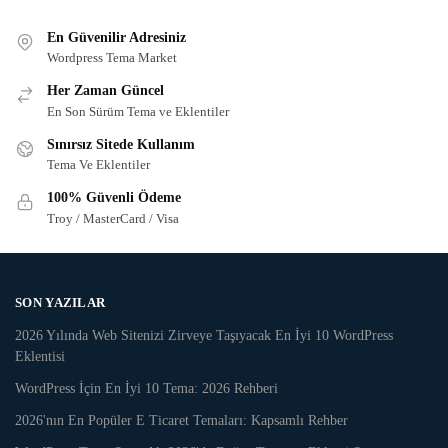
En Güvenilir Adresiniz
Wordpress Tema Market
Her Zaman Güncel
En Son Sürüm Tema ve Eklentiler
Sınırsız Sitede Kullanım
Tema Ve Eklentiler
100% Güvenli Ödeme
Troy / MasterCard / Visa
SON YAZILAR
2026 Yılında Web Sitenizi Zirveye Taşıyacak En İyi 10 WordPress
Eklentisi
WordPress İçin En İyi 10 Tema: 2026 Rehberi
2026'nın En Popüler E Ticaret Temaları: Kapsamlı Rehber