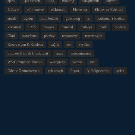
ajans
Ajax Search
Blog
Booking
danışmanlık
duyarlı
E-ticaret
eCommerce
elektronik
Elementor
Elementor Eklentisi
emlak
Eğitim
form builder
gutenberg
iş
Kullanıcı Yönetimi
kurumsal
LMS
mağaza
minimal
mobilya
moda
modern
Okul
pazarlama
portföy
responsive
rezervasyon
Rezervasyon & Randevu
sağlık
seo
seyahat
Sürükle & Bırak Oluşturucu
temiz
woocommerce
WooCommerce Uyumlu
wordpress
yaratıcı
yith
Ödeme Optimizasyonu
çok amaçlı
İnşaat
İyi Belgelenmiş
şirket