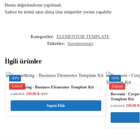
Henüz değerlendirme yapılmadı.
Sadece bu ürünü satın almış olan müşteriler yorum yapabilir.
Kategoriler:
ELEMENTOR TEMPLATE
Etiketler:
furnituremart
İlgili ürünler
-90%
-90%
Güncel
Güncel
Consultking - Business Elementor Template Kit
249,00
₺
Recount - Corpo
2.500,00
₺
+ KDV
Template Kit
Sepete Ekle
249,00
₺
2.500,00
₺