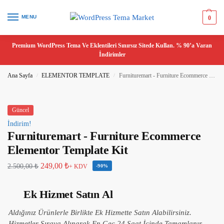
MENU
0
Premium WordPress Tema Ve Eklentileri Sınırsız Sitede Kullan. % 90’a Varan
İndirimler
Ana Sayfa
ELEMENTOR TEMPLATE
Furnituremart - Furniture Ecommerce Elementor Template Kit
/
/
Güncel
İndirim!
Furnituremart - Furniture Ecommerce
Elementor Template Kit
249,00
₺
2.500,00
₺
+ KDV
-90%
Ek Hizmet Satın Al
Aldığınız Ürünlerle Birlikte Ek Hizmette Satın Alabilirsiniz.
Hizmetler Sıraya Alınarak En Geç 24 Saat İçinde Tamamlanır.