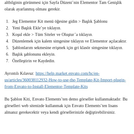
altbilginin görünmesi için Sayfa Düzeni’nin Elementor Tam Genişlik
olarak ayarlanmış olması gerekir.
Jeg Elementor Kit menü öğesine gidin > Başlık Şablonu
Yeni Başlık Ekle’ye tıklayın.
Koşul ekle > Tüm Siteler ve Oluştur’a tıklayın.
Düzenlemek için kalem simgesine tıklayın ve Elementor açılacaktır.
Şablonlarım sekmesine erişmek için gri klasör simgesine tıklayın.
Başlık şablonunu ekleyin.
Özelleştirin ve Kaydedin.
Ayrıntılı Kılavuz:
https://help.market.envato.com/hc/en-
us/articles/360038112932-How-to-use-the-Template-Kit-Import-plugin-
from-Envato-to-Install-Elementor-Template-Kits
Bu Şablon Kiti, Envato Elements’ten demo görseller kullanmaktadır. Bu
görselleri web sitenizde kullanmak için Envato Elements’ten lisans
almanız gerekecektir veya kendi görsellerinizle değiştirebilirsiniz.