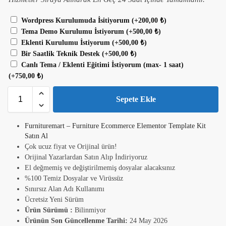
Wordpress Kurulumuda İsitiyorum
(+
200,00
₺
)
Tema Demo Kurulumu İstiyorum
(+
500,00
₺
)
Eklenti Kurulumu İstiyorum
(+
500,00
₺
)
Bir Saatlik Teknik Destek
(+
500,00
₺
)
Canlı Tema / Eklenti Eğitimi İstiyorum (max- 1 saat)
(+
750,00
₺
)
Sepete Ekle
Furnituremart – Furniture Ecommerce Elementor Template Kit
Satın Al
Çok ucuz fiyat ve Orijinal ürün!
Orijinal Yazarlardan Satın Alıp İndiriyoruz
El değmemiş ve değiştirilmemiş dosyalar alacaksınız
%100 Temiz Dosyalar ve Virüssüz
Sınırsız Alan Adı Kullanımı
Ücretsiz Yeni Sürüm
Ürün Sürümü :
Bilinmiyor
Ürünün Son Güncellenme Tarihi:
24 May 2026