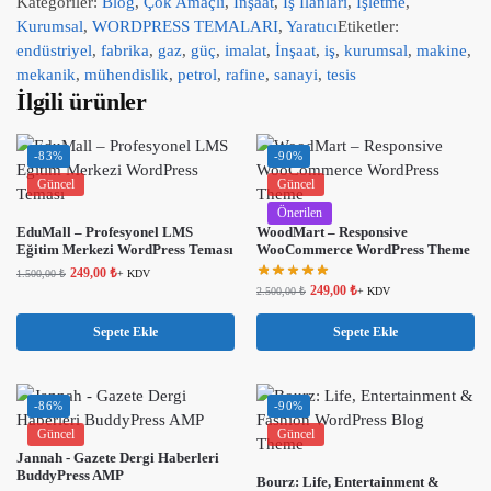
Kategoriler:
Blog
,
Çok Amaçlı
,
İnşaat
,
İş İlanları
,
İşletme
,
Kurumsal
,
WORDPRESS TEMALARI
,
Yaratıcı
Etiketler:
endüstriyel
,
fabrika
,
gaz
,
güç
,
imalat
,
İnşaat
,
iş
,
kurumsal
,
makine
,
mekanik
,
mühendislik
,
petrol
,
rafine
,
sanayi
,
tesis
İlgili ürünler
-83%
-90%
Güncel
Güncel
Önerilen
EduMall – Profesyonel LMS
WoodMart – Responsive
Eğitim Merkezi WordPress Teması
WooCommerce WordPress Theme
249,00
₺
1.500,00
₺
+ KDV
249,00
₺
2.500,00
₺
+ KDV
Sepete Ekle
Sepete Ekle
-86%
-90%
Güncel
Güncel
Jannah - Gazete Dergi Haberleri
BuddyPress AMP
Bourz: Life, Entertainment &