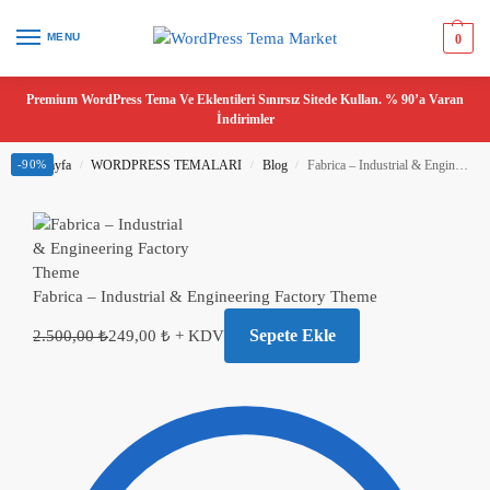
MENU
0
Premium WordPress Tema Ve Eklentileri Sınırsız Sitede Kullan. % 90’a Varan
İndirimler
Ana Sayfa
-90%
WORDPRESS TEMALARI
Blog
Fabrica – Industrial & Engineering Factory Theme
/
/
/
Fabrica – Industrial & Engineering Factory Theme
Sepete Ekle
2.500,00
₺
249,00
₺
+ KDV