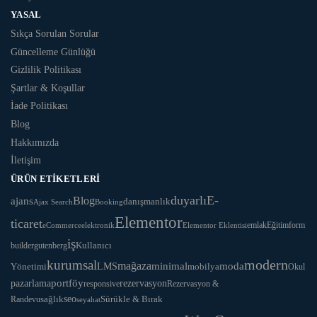
YASAL
Sıkça Sorulan Sorular
Güncelleme Günlüğü
Gizlilik Politikası
Şartlar & Koşullar
İade Politikası
Blog
Hakkımızda
İletişim
ÜRÜN ETIKETLERI
duyarlı
E-
ajans
Blog
danışmanlık
Ajax Search
Booking
Elementor
ticaret
Eğitim
form
eCommerce
elektronik
Elementor Eklentisi
emlak
iş
Kullanıcı
builder
gutenberg
modern
kurumsal
mağaza
LMS
minimal
moda
Yönetimi
mobilya
Okul
portföy
rezervasyon
pazarlama
responsive
Rezervasyon &
seo
Sürükle & Bırak
sağlık
Randevu
seyahat