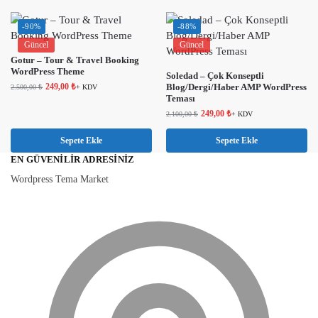
-90%
-88%
Güncel
Güncel
Gotur – Tour & Travel Booking
WordPress Theme
Soledad – Çok Konseptli
249,00
₺
Blog/Dergi/Haber AMP WordPress
2.500,00
₺
+ KDV
Teması
249,00
₺
2.100,00
₺
+ KDV
Sepete Ekle
Sepete Ekle
EN GÜVENILIR ADRESINIZ
Wordpress Tema Market