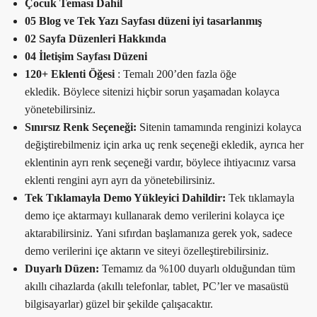
Çocuk Teması Dahil
05 Blog ve Tek Yazı Sayfası düzeni iyi tasarlanmış
02 Sayfa Düzenleri Hakkında
04 İletişim Sayfası Düzeni
120+ Eklenti Öğesi
: Temalı 200’den fazla öğe
ekledik. Böylece sitenizi hiçbir sorun yaşamadan kolayca
yönetebilirsiniz.
Sınırsız Renk Seçeneği:
Sitenin tamamında renginizi kolayca
değiştirebilmeniz için arka uç renk seçeneği ekledik, ayrıca her
eklentinin ayrı renk seçeneği vardır, böylece ihtiyacınız varsa
eklenti rengini ayrı ayrı da yönetebilirsiniz.
Tek Tıklamayla Demo Yükleyici Dahildir:
Tek tıklamayla
demo içe aktarmayı kullanarak demo verilerini kolayca içe
aktarabilirsiniz. Yani sıfırdan başlamanıza gerek yok, sadece
demo verilerini içe aktarın ve siteyi özelleştirebilirsiniz.
Duyarlı Düzen:
Temamız da %100 duyarlı olduğundan tüm
akıllı cihazlarda (akıllı telefonlar, tablet, PC’ler ve masaüstü
bilgisayarlar) güzel bir şekilde çalışacaktır.