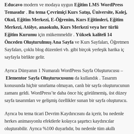
Educavo
modern ve modaya uygun
Eğitim LMS WordPress
Temasıdır
.
Bu tema Çevrimiçi Kurs Satışı, Üniversite, Kolej,
Okul, Eğitim Merkezi, E-Öğrenim, Kurs Eğitimleri, Eğitim
Merkezi, Atölye, anaokulu, Kurs Merkezi veya her türlü
Eğitim Kurumu
için mükemmeldir .
Yüksek kaliteli 14
Önceden Oluşturulmuş Ana Sayfa
ve Kurs Sayfaları, Öğretmen
Sayfaları, çoklu blog düzenleri vb. gibi birçok yerleşik harika iç
sayfayla birlikte gelir.
Ayrıca Dünyanın 1 Numaralı WordPress Sayfa Oluşturucusu –
Elementor Sayfa Oluşturucusunu
da kullandık . Tasarım
konusunda hiçbir sınırlama olmayan, canlı bir sayfa oluşturucunun
zamanı geldi. WordPress’te daha önce hiç görülmemiş, üst düzey
sayfa tasarımları ve gelişmiş özellikler sunan bir sayfa oluşturucu.
Ayrıca bu tema ticari Devrim Kaydırıcısını da içerir, bu nedenle
herkes animasyonlu efektlerle kolayca şaşırtıcı kaydırıcılar
oluşturabilir. Ayrıca %100 duyarlıdır, bu nedenle tüm akıllı