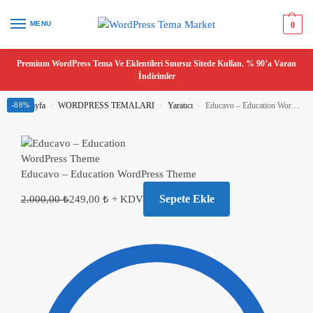
MENU
0
Premium WordPress Tema Ve Eklentileri Sınırsız Sitede Kullan. % 90’a Varan
İndirimler
Ana Sayfa
-88%
WORDPRESS TEMALARI
Yaratıcı
Educavo – Education WordPress Theme
/
/
/
Educavo – Education WordPress Theme
Sepete Ekle
2.000,00
₺
249,00
₺
+ KDV