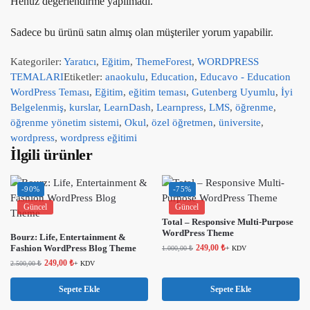
Henüz değerlendirme yapılmadı.
Sadece bu ürünü satın almış olan müşteriler yorum yapabilir.
Kategoriler:
Yaratıcı
,
Eğitim
,
ThemeForest
,
WORDPRESS
TEMALARI
Etiketler:
anaokulu
,
Education
,
Educavo - Education
WordPress Teması
,
Eğitim
,
eğitim teması
,
Gutenberg Uyumlu
,
İyi
Belgelenmiş
,
kurslar
,
LearnDash
,
Learnpress
,
LMS
,
öğrenme
,
öğrenme yönetim sistemi
,
Okul
,
özel öğretmen
,
üniversite
,
wordpress
,
wordpress eğitimi
İlgili ürünler
-90%
-75%
Güncel
Güncel
Total – Responsive Multi-Purpose
WordPress Theme
Bourz: Life, Entertainment &
Fashion WordPress Blog Theme
249,00
₺
1.000,00
₺
+ KDV
249,00
₺
2.500,00
₺
+ KDV
Sepete Ekle
Sepete Ekle