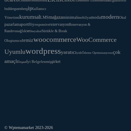
Eğitim
form
eCommerce
elektronik
Elementor Eklentisi
emlak
iş
Kullanıcı
builder
gutenberg
modern
kurumsal
mağaza
LMS
minimal
moda
Yönetimi
mobilya
Okul
portföy
rezervasyon
pazarlama
responsive
Rezervasyon &
seo
Sürükle & Bırak
sağlık
Randevu
seyahat
woocommerce
WooCommerce
temiz
Oluşturucu
wordpress
Uyumlu
yaratıcı
çok
yith
Ödeme Optimizasyonu
amaçlı
İyi Belgelenmiş
şirket
İnşaat
© Wptemamarket 2023-2026