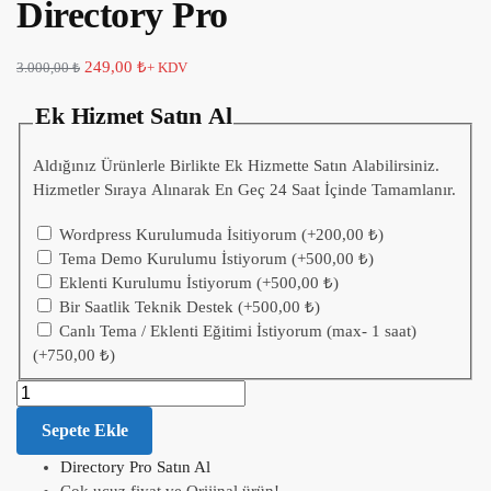
Directory Pro
249,00
₺
3.000,00
₺
+ KDV
Ek Hizmet Satın Al
Aldığınız Ürünlerle Birlikte Ek Hizmette Satın Alabilirsiniz.
Hizmetler Sıraya Alınarak En Geç 24 Saat İçinde Tamamlanır.
Wordpress Kurulumuda İsitiyorum
(+
200,00
₺
)
Tema Demo Kurulumu İstiyorum
(+
500,00
₺
)
Eklenti Kurulumu İstiyorum
(+
500,00
₺
)
Bir Saatlik Teknik Destek
(+
500,00
₺
)
Canlı Tema / Eklenti Eğitimi İstiyorum (max- 1 saat)
(+
750,00
₺
)
Sepete Ekle
Directory Pro Satın Al
Çok ucuz fiyat ve Orijinal ürün!