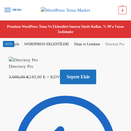
MENU
0
Premium WordPress Tema Ve Eklentileri Sınırsız Sitede Kullan. % 90’a Varan
İndirimler
Ana Sayfa
-92%
WORDPRESS EKLENTİLERİ
Dizin ve Listeleme
Directory Pro
/
/
/
Directory Pro
Sepete Ekle
3.000,00
₺
249,00
₺
+ KDV