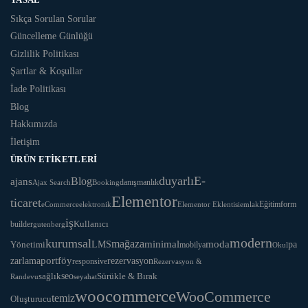
Sıkça Sorulan Sorular
Güncelleme Günlüğü
Gizlilik Politikası
Şartlar & Koşullar
İade Politikası
Blog
Hakkımızda
İletişim
ÜRÜN ETIKETLERI
duyarlı
E-
Blog
ajans
danışmanlık
Ajax Search
Booking
Elementor
ticaret
Eğitim
form
eCommerce
Elementor Eklentisi
emlak
elektronik
iş
Kullanıcı
builder
gutenberg
modern
kurumsal
mağaza
LMS
minimal
moda
Yönetimi
pa
mobilya
Okul
portföy
rezervasyon
zarlama
responsive
Rezervasyon &
seo
Sürükle & Bırak
sağlık
Randevu
seyahat
woocommerce
WooCommerce
temiz
Oluşturucu