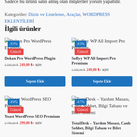
Sadece bu ürünü satın almış olan müşteriler yorum yapabilir.
Kategoriler:
Dizin ve Listeleme
,
Araçlar
,
WORDPRESS
EKLENTİLERİ
İlgili ürünler
-93%
-83%
Güncel
Güncel
Dokan Pro WordPress Plugin
Soflyy WP All Import Pro
Premium
249,00
₺
3.500,00
₺
+ KDV
249,00
₺
1.500,00
₺
+ KDV
Sepete Ekle
Sepete Ekle
-89%
-67%
Güncel
Güncel
Yoast WordPress SEO Premium
299,00
₺
TotalDesk – Yardım Masası, Canlı
2.700,00
₺
+ KDV
Sohbet, Bilgi Tabanı ve Bilet
Sistemi