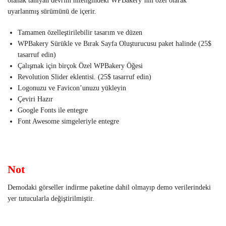
olanak tanıyan devrim niteliğindeki WPBakery’nin özel olarak
uyarlanmış sürümünü de içerir.
Tamamen özelleştirilebilir tasarım ve düzen
WPBakery Sürükle ve Bırak Sayfa Oluşturucusu paket halinde (25$
tasarruf edin)
Çalışmak için birçok Özel WPBakery Öğesi
Revolution Slider eklentisi. (25$ tasarruf edin)
Logonuzu ve Favicon’unuzu yükleyin
Çeviri Hazır
Google Fonts ile entegre
Font Awesome simgeleriyle entegre
Not
Demodaki görseller indirme paketine dahil olmayıp demo verilerindeki
yer tutucularla değiştirilmiştir.