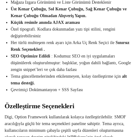
Mağaza Izgara Görünümü ve Liste Görünümü Desteklenir
Üst Kenar Çubuğu, Sol Kenar Çubuğu, Sağ Kenar Çubuğu ve
Kenar Çubuğu Olmadan Alışveriş Yapın.
Küçük resimle anında AJAX araması
Özel tipografi. Kodlara dokunmadan yazı tipi stilini, rengini
değiştirebilirsiniz
Her türlü muhteşem renk ayarı için Arka Uç Renk Seçici ile
Sınırsız
Renk Seçenekleri .
SEO Optimize Edildi
: Kodumuz SEO en iyi uygulamaları
düşünülerek oluşturulmuştur: başlıklar, yoğun dahili bağlantı, Google
zengin snippet’leri ve çok daha fazlası
Tema güncellemelerinden etkilenmeyen, kolay özelleştirme için
alt
tema desteği.
Çevrimiçi Dokümantasyon + SSS Sayfası
Özelleştirme Seçenekleri
Digi, Option Framework kullanılarak kolayca özelleştirilebilir. SMOF
aracılığıyla güçlü bir tema seçenekleri paneline sahiptir. Tema ayrıca,
kullanıcıların minimum çabayla çeşitli sayfa düzenleri oluşturmasına