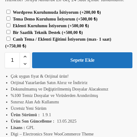
Wordpress Kurulumuda İsitiyorum
(+
200,00
₺
)
Tema Demo Kurulumu İstiyorum
(+
500,00
₺
)
Eklenti Kurulumu İstiyorum
(+
500,00
₺
)
Bir Saatlik Teknik Destek
(+
500,00
₺
)
Canlı Tema / Eklenti Eğitimi İstiyorum (max- 1 saat)
(+
750,00
₺
)
Sepete Ekle
Çok uygun fiyat & Orijinal ürün!
Orijinal Yazarlardan Satın Alırız ve İndiririz
Dokunulmamış ve Değiştirilmemiş Dosyalar Alacaksınız
%100 Temiz Dosyalar ve Virüslerden Arındırılmış
Sınırsız Alan Adı Kullanımı
Ücretsiz Yeni Sürüm
Ürün Sürümü :
1.9.1
Ürün Son Güncelleme :
13.05.2025
Lisans :
GPL
Digi – Electronics Store WooCommerce Theme