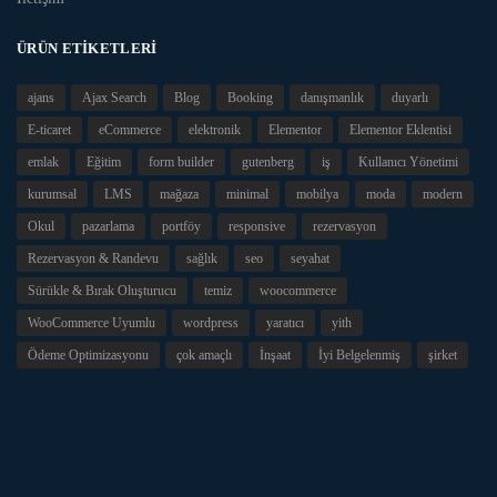
ÜRÜN ETIKETLERI
ajans
Ajax Search
Blog
Booking
danışmanlık
duyarlı
E-ticaret
eCommerce
elektronik
Elementor
Elementor Eklentisi
emlak
Eğitim
form builder
gutenberg
iş
Kullanıcı Yönetimi
kurumsal
LMS
mağaza
minimal
mobilya
moda
modern
Okul
pazarlama
portföy
responsive
rezervasyon
Rezervasyon & Randevu
sağlık
seo
seyahat
Sürükle & Bırak Oluşturucu
temiz
woocommerce
WooCommerce Uyumlu
wordpress
yaratıcı
yith
Ödeme Optimizasyonu
çok amaçlı
İnşaat
İyi Belgelenmiş
şirket