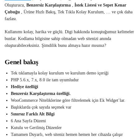
Oluşturucu,
Benzersiz Karşılaştırma
,
İstek Listesi ve Sepet Kenar
Çubuğu
, Ürüne Hızlı Bakış, Tek Tıkla Kolay Kurulum, … ve çok daha
fazlası.
Kullanımı kolay, harika ve güçlü. Digi hakkında konuştuğumuz kelimeler
bunlar. Kodlama bilgisine sahip olmadan web sitenizi anında
oluşturabileceksiniz. Şimdilik bunu almaya hazır mısınız?
Genel bakış
Tek tıklamayla kolay kurulum ve kurulum demo içeriği
PHP 5.6.x, 7.x, 8.0 ile tam uyumludur
Hediye özelliği
Benzersiz Karşılaştırma özelliği.
WooCommerce Niteliklerine göre filtrelemek için Ek Widget’lar.
Başlıklarda çok sayıda seçenek var
Sınırsız Farklı Alt Bilgi
6 Ana Sayfa Düzeni
Kutulu ve Gerilmiş Düzenler
Tamamen Duyarlı, web siteniz hemen hemen her cihazda çalışır