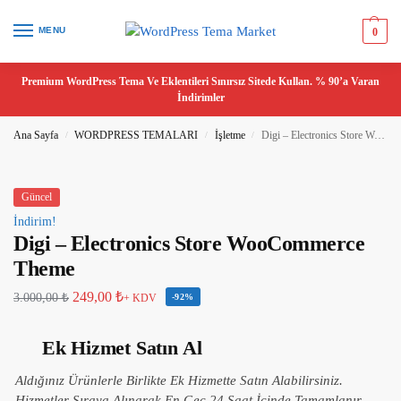
MENU
0
Premium WordPress Tema Ve Eklentileri Sınırsız Sitede Kullan. % 90’a Varan
İndirimler
Ana Sayfa
WORDPRESS TEMALARI
İşletme
Digi – Electronics Store WooCommerce Theme
/
/
/
Güncel
İndirim!
Digi – Electronics Store WooCommerce
Theme
249,00
₺
3.000,00
₺
+ KDV
-92%
Ek Hizmet Satın Al
Aldığınız Ürünlerle Birlikte Ek Hizmette Satın Alabilirsiniz.
Hizmetler Sıraya Alınarak En Geç 24 Saat İçinde Tamamlanır.