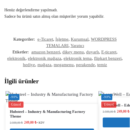
Henüz değerlendirme yapılmadı.
Sadece bu ürünü satın almış olan müşteriler yorum yapabilir.
Kategoriler:
e-Ticaret
,
İşletme
,
Kurumsal
,
WORDPRESS
TEMALARI
,
Yaratıcı
Etiketler:
amazon benzeri
,
dikey menu
,
duyarlı
,
E-ticaret
,
elektronik
,
elektronik mağaza
,
elektronik tema
,
flipkart benzeri
,
hediye
,
mağaza
,
megamenu
,
perakende
,
temiz
İlgili ürünler
-90%
-90%
Güncel
Güncel
LearnWell – Ed
Hubsteel – Industry & Manufacturing Factory
249,00
₺
2.500,00
₺
Theme
249,00
₺
2.500,00
₺
+ KDV