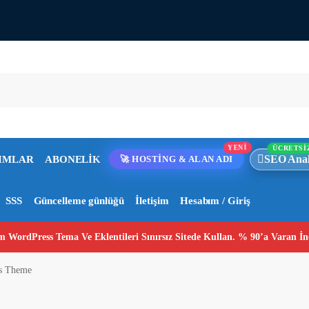
YENİ
ÜCRETSİ
SEO Anal
IMLAR
ABONELİK
🚀 HOSTİNG & ALAN ADI
SSS
Güncelleme günlüğü
İletişim
Hesabım / Giriş
 WordPress Tema Ve Eklentileri Sınırsız Sitede Kullan. % 90’a Varan İn
ss Theme