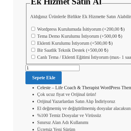
Ek Hizmet Satın Al
Aldığınız Ürünlerle Birlikte Ek Hizmette Satın Alabil
Wordpress Kurulumuda İsitiyorum
(+
200,00
₺
)
Tema Demo Kurulumu İstiyorum
(+
500,00
₺
)
Eklenti Kurulumu İstiyorum
(+
500,00
₺
)
Bir Saatlik Teknik Destek
(+
500,00
₺
)
Canlı Tema / Eklenti Eğitimi İstiyorum (max- 1 saa
Sepete Ekle
Celeste – Life Coach & Therapist WordPress Them
Çok ucuz fiyat ve Orijinal ürün!
Orijinal Yazarlardan Satın Alıp İndiriyoruz
El değmemiş ve değiştirilmemiş dosyalar alacaksın
%100 Temiz Dosyalar ve Virüssüz
Sınırsız Alan Adı Kullanımı
Ücretsiz Yeni Sürüm