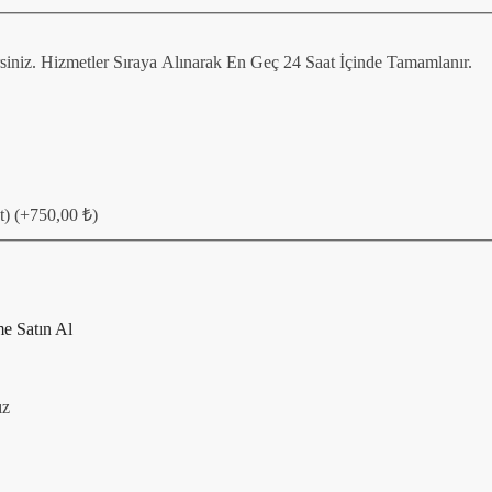
irsiniz. Hizmetler Sıraya Alınarak En Geç 24 Saat İçinde Tamamlanır.
t)
(+
750,00
₺
)
e Satın Al
ız