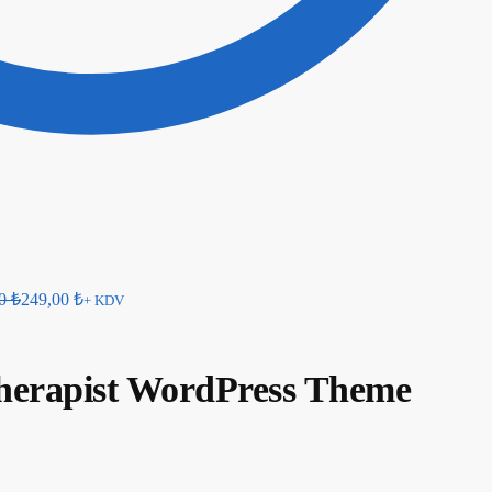
00
₺
249,00
₺
+ KDV
Therapist WordPress Theme