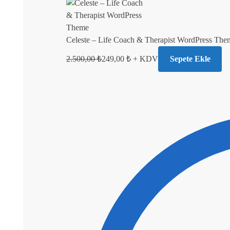
Celeste – Life Coach & Therapist WordPress The
2.500,00
₺
249,00
₺
+ KDV
Sepete Ekle