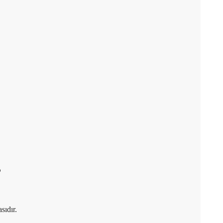
ş
sıdır.