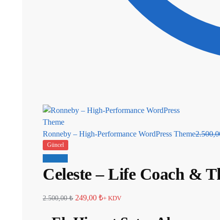
Ronneby – High-Performance WordPress Theme
2.500,
Güncel
İndirim!
Celeste – Life Coach & 
249,00
₺
2.500,00
₺
+ KDV