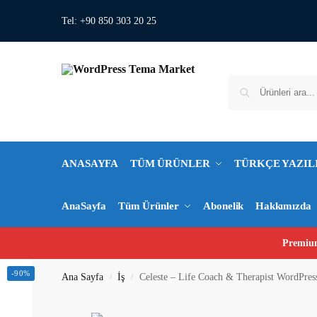
Tel: +90 850 303 20 25
ANASAYFA
TÜM ÜRÜNLER
TÜRKÇE YAZIL
AnaSayfa
Tüm Ürünler
Abonelik
Hakkımızda
Premium
-90%
Ana Sayfa
İş
Celeste – Life Coach & Therapist WordPre
/
/