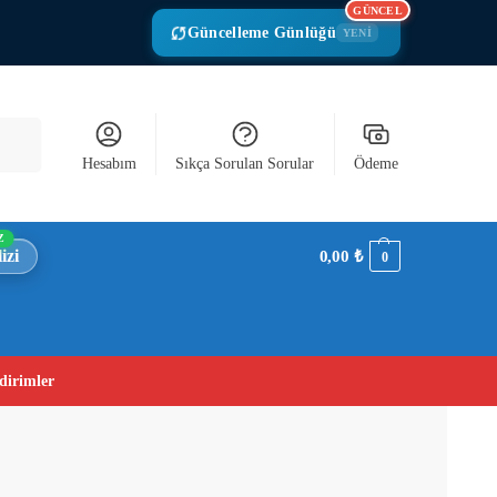
GÜNCEL
Güncelleme Günlüğü
YENİ
Ara
Hesabım
Sıkça Sorulan Sorular
Ödeme
Z
izi
0,00
₺
0
dirimler