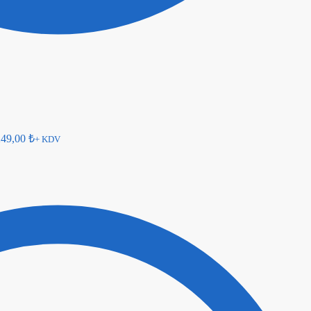
249,00
₺
+ KDV