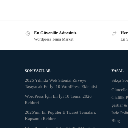
En Güvenilir Adresiniz
Her
Wordpress Tema Market
En S
SON YAZILAR
YASAL
2026 Yılında Web Sitenizi Zirveye
Sıkça Sor
Taşıyacak En İyi 10 WordPress Eklentisi
Güncell
WordPress İçin En İyi 10 Tema: 2026
Gizlilik P
Rehberi
Şartlar &
2026'nın En Popüler E Ticaret Temaları:
İade Poli
Kapsamlı Rehber
Blog