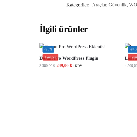
Kategoriler:
Araçlar
,
Güvenlik
,
WO
İlgili ürünler
-93%
-94
Güncel
Gün
Dokan Pro WordPress Plugin
Learn
249,00
₺
3.500,00
₺
4.500,0
+ KDV