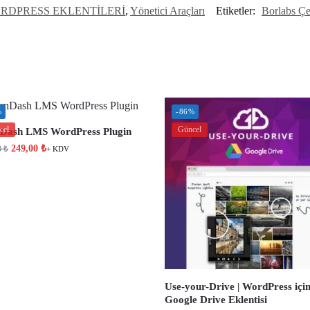
RDPRESS EKLENTİLERİ
,
Yönetici Araçları
Etiketler:
Borlabs Çer
%
-86%
cel
Güncel
Dash LMS WordPress Plugin
249,00
₺
0
₺
+ KDV
Use-your-Drive | WordPress içi
Google Drive Eklentisi