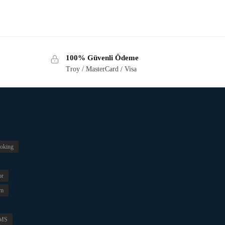
100% Güvenli Ödeme
Troy / MasterCard / Visa
oking
or
im
MS