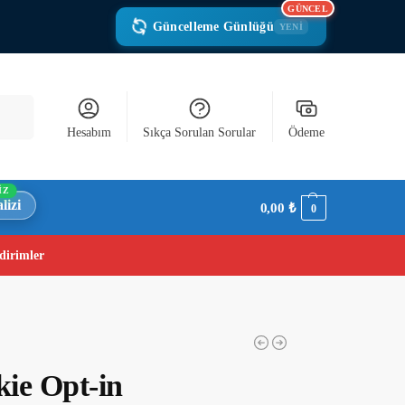
GÜNCEL
Güncelleme Günlüğü
YENİ
Ara
Hesabım
Sıkça Sorulan Sorular
Ödeme
İZ
lizi
0,00
₺
0
dirimler
ie Opt-in