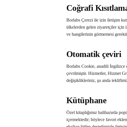
Coğrafi Kısıtlam
Borlabs Çerezi ile izin iletişim k
ülkelerden gelen ziyaretçiler için
ve hangilerinin görmemesi gerektiğ
Otomatik çeviri
Borlabs Cookie, anadili İngilizce
çevrilmiştir. Hizmetler, Hizmet Gru
değişiklikleriniz, şu anda teklifi
Kütüphane
Özel kitaplığımız halihazırda pop
içermektedir; böylece favori eklen
eksikse lütfen desteğimizle iletiş