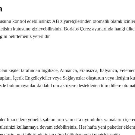
a
utusunu kontrol edebilirsiniz: AB ziyaretçilerinden otomatik olarak izinle
 iletişim kutusunu gizleyebilirsiniz. Borlabs Çerez ayarlarında hangi ülk
ini belirlemeniz yeterlidir
 olan kişiler tarafından İngilizce, Almanca, Fransızca, İtalyanca, Felem
pları, İçerik Engelleyiciler veya Sağlayıcılar oluşturun veya iletişim kut
mizde bulunmayanlar da dahil olmak üzere desteklenen tüm dillere otomati
üler hizmetlere yönelik şablonların yanı sıra uyumluluk yamalarını içer
tilerinizi kullanmaya devam edebilirsiniz. Her hafta yeni paketler eklen
ime geçin; geri bildirimlerinize göre kütüphanemizi genişleteceğiz.