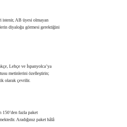
ri istenir, AB üyesi olmayan
elerin diyaloğu görmesi gerektiğini
enkçe, Lehçe ve İspanyolca’ya
usu metinlerini özelleştirin;
k olarak çevrilir.
en 150’den fazla paket
mektedir. Aradığınız paket hâlâ