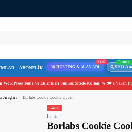
ÜCRETS
YENİ
SEO Ana
🚀 HOSTİNG & ALAN ADI
IMLAR
ABONELİK
 WordPress Tema Ve Eklentileri Sınırsız Sitede Kullan. % 90’a Varan İn
i Araçları
Borlabs Cookie Cookie Opt-in
/
Güncel
İndirim!
Borlabs Cookie Cook