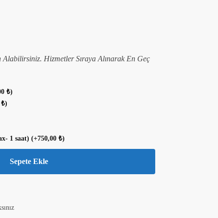
n Alabilirsiniz. Hizmetler Sıraya Alınarak En Geç
00
₺
)
0
₺
)
ax- 1 saat)
(+
750,00
₺
)
Sepete Ekle
sınız