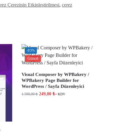
ez Çerezinin Etkinleştirilmesi
,
çerez
-83%
Güncel
Visual Composer by WPBakery /
WPBakery Page Builder for
WordPress / Sayfa Düzenleyici
249,00
₺
1.500,00
₺
+ KDV
n