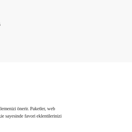
5
emenizi önerir. Paketler, web
e sayesinde favori eklentilerinizi