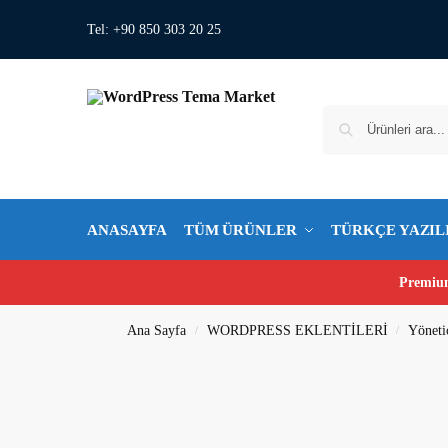
Tel: +90 850 303 20 25
ANASAYFA
TÜM ÜRÜNLER
TÜRKÇE YAZIL
Premium
Ana Sayfa
WORDPRESS EKLENTİLERİ
Yönetic
/
/