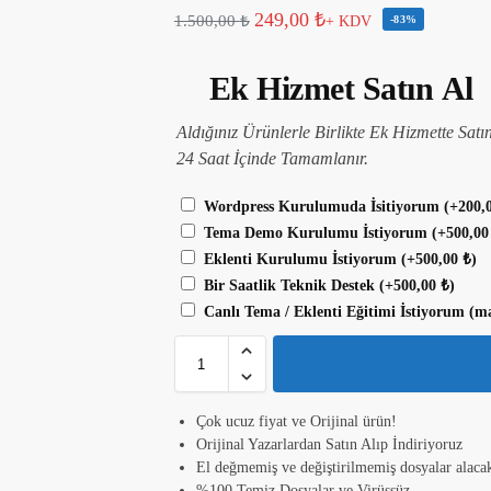
249,00
₺
1.500,00
₺
+ KDV
-83%
Ek Hizmet Satın Al
Aldığınız Ürünlerle Birlikte Ek Hizmette Satı
24 Saat İçinde Tamamlanır.
Wordpress Kurulumuda İsitiyorum
(+
200,
Tema Demo Kurulumu İstiyorum
(+
500,0
Eklenti Kurulumu İstiyorum
(+
500,00
₺
)
Bir Saatlik Teknik Destek
(+
500,00
₺
)
Canlı Tema / Eklenti Eğitimi İstiyorum (m
Çok ucuz fiyat ve Orijinal ürün!
Orijinal Yazarlardan Satın Alıp İndiriyoruz
El değmemiş ve değiştirilmemiş dosyalar alacak
%100 Temiz Dosyalar ve Virüssüz