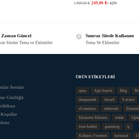
249,00
₺
1.800,00
₺
+ KDV
 Zaman Güncel
Sınırsız Sitede Kullanım
on Sürüm Tema ve Eklentiler
Tema Ve Eklentiler
ÜRÜN ETIKETLERI
ulan Sorular
ajans
Ajax Search
Blog
Bo
eme Günlüğü
danışmanlık
duyarlı
E-ticaret
olitikası
eCommerce
elektronik
Element
 Koşullar
Elementor Eklentisi
emlak
Eğit
tikası
form builder
gutenberg
iş
Kullanıcı Yönetimi
kurumsal
L