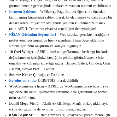
Sayfa Başlığı, Üst Çekmece, Üst Çubuk veya Alt Bilgi alanında
görüntülemeniz gerektiğinde tonlarca zamandan tasarruf edebilirsiniz
Element Şablonu
– WPBakery Page Builder öğelerinin önceden
tanımlanmış kümelerini şablon olarak kaydetmenize ve daha sonra bir
dahaki sefere ihtiyacınız olduğunda yeniden kullanmanıza olanak
tanır. APRIL Temasının efsanevi esnekliğini deneyimleyin!
NİSAN Görünüm Seçenekleri
– Web sitenize gerçekten aradığınız
profesyonel görünümü ve hissi kazandıran Tema Seçeneklerinde
sınırsız görünüm oluşturun ve kolayca uygulayın.
10 Özel Widget
– APRIL, özel widget’larımızla herhangi bir kodu
değiştirmeden içeriğinizi istediğiniz şekilde görüntülemeniz için
esneklik ve kullanım kolaylığı sağlar: Banner, Galeri, Gönderi, Giriş
– Kayıt, Sosyal Profil, Twitter.
Sınırsız Kenar Çubuğu ve Renkler
Revolution Slider
ÜCRETSİZ olarak dahildir
WooCommerce’e
hazır – APRIL’de WooCommerce sayfalarına ve
öğelerine stil katın. İşletmenizi çevrimiçi hale getirebilir ve hemen
ürün satabilirsiniz
Dahili Mega Menü
– Akıllı APRIL Mega Menü, birkaç tıklamayla
etkileyici gezinme deneyimleri oluşturmanızı sağlar.
8 Şık Başlık Stili
– İstediğiniz başlığı kolayca oluşturabilmeniz için