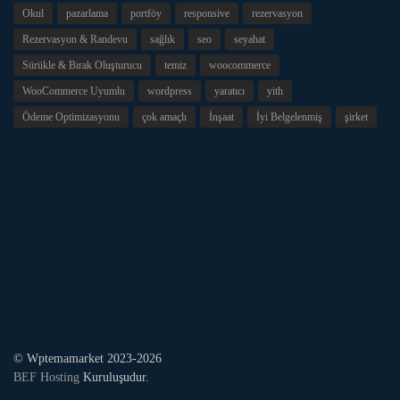
Okul
pazarlama
portföy
responsive
rezervasyon
Rezervasyon & Randevu
sağlık
seo
seyahat
Sürükle & Bırak Oluşturucu
temiz
woocommerce
WooCommerce Uyumlu
wordpress
yaratıcı
yith
Ödeme Optimizasyonu
çok amaçlı
İnşaat
İyi Belgelenmiş
şirket
© Wptemamarket 2023-2026
BEF Hosting
Kuruluşudur.