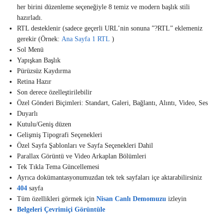
her birini düzenleme seçeneğiyle 8 temiz ve modern başlık stili
hazırladı.
RTL desteklenir (sadece geçerli URL’nin sonuna ”?RTL” eklemeniz
gerekir (Örnek:
Ana Sayfa 1 RTL
)
Sol Menü
Yapışkan Başlık
Pürüzsüz Kaydırma
Retina Hazır
Son derece özelleştirilebilir
Özel Gönderi Biçimleri: Standart, Galeri, Bağlantı, Alıntı, Video, Ses
Duyarlı
Kutulu/Geniş düzen
Gelişmiş Tipografi Seçenekleri
Özel Sayfa Şablonları ve Sayfa Seçenekleri Dahil
Parallax Görüntü ve Video Arkaplan Bölümleri
Tek Tıkla Tema Güncellemesi
Ayrıca dokümantasyonumuzdan tek tek sayfaları içe aktarabilirsiniz
404
sayfa
Tüm özellikleri görmek için
Nisan Canlı Demomuzu
izleyin
Belgeleri Çevrimiçi Görüntüle