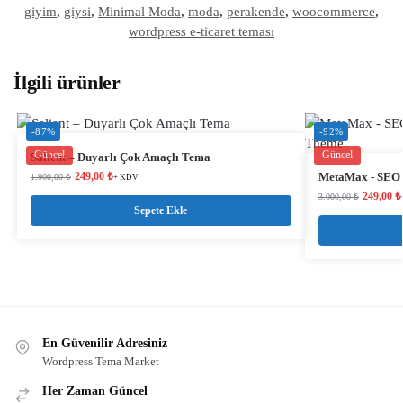
giyim
,
giysi
,
Minimal Moda
,
moda
,
perakende
,
woocommerce
,
wordpress e-ticaret teması
İlgili ürünler
-87%
-92%
Güncel
Güncel
Salient – ​​Duyarlı Çok Amaçlı Tema
249,00
₺
MetaMax - SEO 
1.900,00
₺
+ KDV
249,00
₺
3.000,00
₺
Sepete Ekle
En Güvenilir Adresiniz
Wordpress Tema Market
Her Zaman Güncel