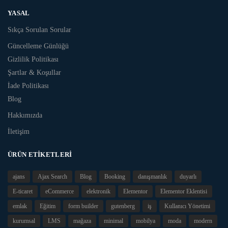
YASAL
Sıkça Sorulan Sorular
Güncelleme Günlüğü
Gizlilik Politikası
Şartlar & Koşullar
İade Politikası
Blog
Hakkımızda
İletişim
ÜRÜN ETIKETLERI
ajans
Ajax Search
Blog
Booking
danışmanlık
duyarlı
E-ticaret
eCommerce
elektronik
Elementor
Elementor Eklentisi
emlak
Eğitim
form builder
gutenberg
iş
Kullanıcı Yönetimi
kurumsal
LMS
mağaza
minimal
mobilya
moda
modern