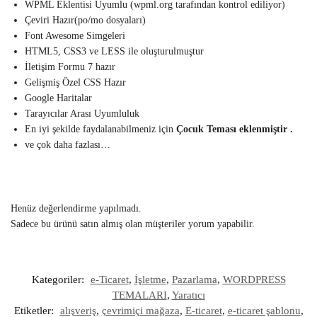
WPML Eklentisi Uyumlu (wpml.org tarafından kontrol ediliyor)
Çeviri Hazır(po/mo dosyaları)
Font Awesome Simgeleri
HTML5, CSS3 ve LESS ile oluşturulmuştur
İletişim Formu 7 hazır
Gelişmiş Özel CSS Hazır
Google Haritalar
Tarayıcılar Arası Uyumluluk
En iyi şekilde faydalanabilmeniz için
Çocuk Teması eklenmiştir .
ve çok daha fazlası…
Henüz değerlendirme yapılmadı.
Sadece bu ürünü satın almış olan müşteriler yorum yapabilir.
Kategoriler:
e-Ticaret
,
İşletme
,
Pazarlama
,
WORDPRESS
TEMALARI
,
Yaratıcı
Etiketler:
alışveriş
,
çevrimiçi mağaza
,
E-ticaret
,
e-ticaret şablonu
,