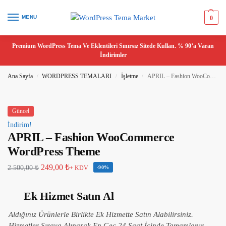
MENU
0
Premium WordPress Tema Ve Eklentileri Sınırsız Sitede Kullan. % 90’a Varan
İndirimler
Ana Sayfa
WORDPRESS TEMALARI
İşletme
APRIL – Fashion WooCommerce WordPress Theme
/
/
/
Güncel
İndirim!
APRIL – Fashion WooCommerce
WordPress Theme
249,00
₺
2.500,00
₺
+ KDV
-90%
Ek Hizmet Satın Al
Aldığınız Ürünlerle Birlikte Ek Hizmette Satın Alabilirsiniz.
Hizmetler Sıraya Alınarak En Geç 24 Saat İçinde Tamamlanır.