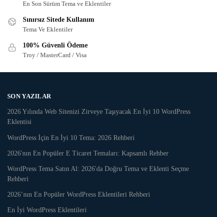
En Son Sürüm Tema ve Eklentiler
Sınırsız Sitede Kullanım
Tema Ve Eklentiler
100% Güvenli Ödeme
Troy / MasterCard / Visa
SON YAZILAR
2026 Yılında Web Sitenizi Zirveye Taşıyacak En İyi 10 WordPress
Eklentisi
WordPress İçin En İyi 10 Tema: 2026 Rehberi
2026'nın En Popüler E Ticaret Temaları: Kapsamlı Rehber
WordPress Tema Satın Al: 2026'da Doğru Tema ve Eklenti Seçme
Rehberi
2026’nın En Popüler WordPress Eklentileri Rehberi
En İyi WordPress Eklentileri