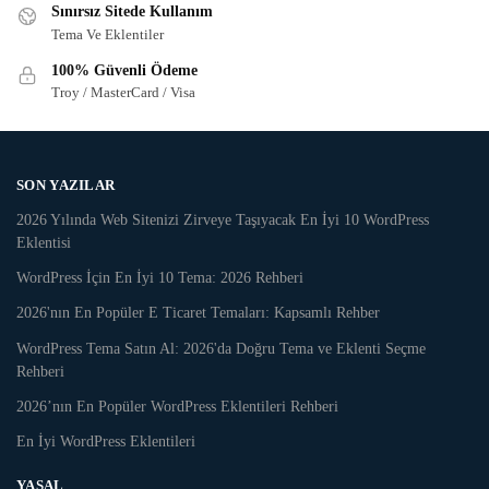
Sınırsız Sitede Kullanım
Tema Ve Eklentiler
100% Güvenli Ödeme
Troy / MasterCard / Visa
SON YAZILAR
2026 Yılında Web Sitenizi Zirveye Taşıyacak En İyi 10 WordPress
Eklentisi
WordPress İçin En İyi 10 Tema: 2026 Rehberi
2026'nın En Popüler E Ticaret Temaları: Kapsamlı Rehber
WordPress Tema Satın Al: 2026'da Doğru Tema ve Eklenti Seçme
Rehberi
2026’nın En Popüler WordPress Eklentileri Rehberi
En İyi WordPress Eklentileri
YASAL