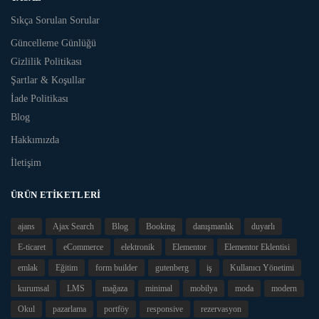
Sıkça Sorulan Sorular
Güncelleme Günlüğü
Gizlilik Politikası
Şartlar & Koşullar
İade Politikası
Blog
Hakkımızda
İletişim
ÜRÜN ETIKETLERI
ajans
Ajax Search
Blog
Booking
danışmanlık
duyarlı
E-ticaret
eCommerce
elektronik
Elementor
Elementor Eklentisi
emlak
Eğitim
form builder
gutenberg
iş
Kullanıcı Yönetimi
kurumsal
LMS
mağaza
minimal
mobilya
moda
modern
Okul
pazarlama
portföy
responsive
rezervasyon