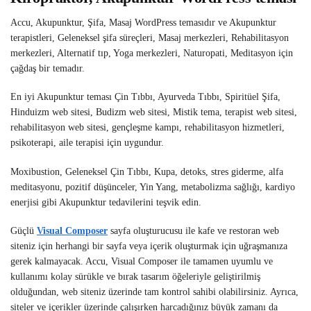
Accu, Akupunktur, Şifa, Masaj WordPress temasıdır ve Akupunktur
terapistleri, Geleneksel şifa süreçleri, Masaj merkezleri, Rehabilitasyon
merkezleri, Alternatif tıp, Yoga merkezleri, Naturopati, Meditasyon için
çağdaş bir temadır.
En iyi Akupunktur teması Çin Tıbbı, Ayurveda Tıbbı, Spiritüel Şifa,
Hinduizm web sitesi, Budizm web sitesi, Mistik tema, terapist web sitesi,
rehabilitasyon web sitesi, gençleşme kampı, rehabilitasyon hizmetleri,
psikoterapi, aile terapisi için uygundur.
Moxibustion, Geleneksel Çin Tıbbı, Kupa, detoks, stres giderme, alfa
meditasyonu, pozitif düşünceler, Yin Yang, metabolizma sağlığı, kardiyo
enerjisi gibi Akupunktur tedavilerini teşvik edin.
Güçlü
Visual Composer
sayfa oluşturucusu ile kafe ve restoran web
siteniz için herhangi bir sayfa veya içerik oluşturmak için uğraşmanıza
gerek kalmayacak. Accu, Visual Composer ile tamamen uyumlu ve
kullanımı kolay sürükle ve bırak tasarım öğeleriyle geliştirilmiş
olduğundan, web siteniz üzerinde tam kontrol sahibi olabilirsiniz. Ayrıca,
siteler ve içerikler üzerinde çalışırken harcadığınız büyük zamanı da