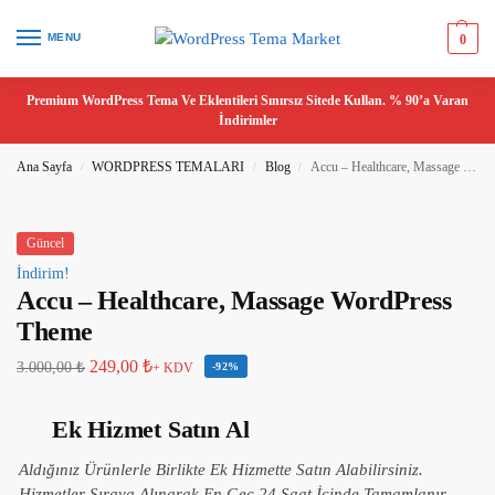
MENU
0
Premium WordPress Tema Ve Eklentileri Sınırsız Sitede Kullan. % 90’a Varan
İndirimler
Ana Sayfa
WORDPRESS TEMALARI
Blog
Accu – Healthcare, Massage WordPress Theme
/
/
/
Güncel
İndirim!
Accu – Healthcare, Massage WordPress
Theme
249,00
₺
3.000,00
₺
+ KDV
-92%
Ek Hizmet Satın Al
Aldığınız Ürünlerle Birlikte Ek Hizmette Satın Alabilirsiniz.
Hizmetler Sıraya Alınarak En Geç 24 Saat İçinde Tamamlanır.