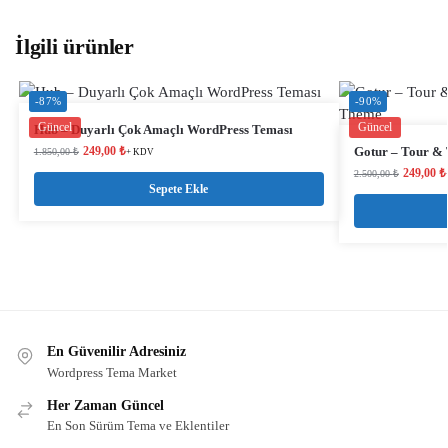
İlgili ürünler
-87%
-90%
Güncel
Güncel
Hub – Duyarlı Çok Amaçlı WordPress Teması
249,00
₺
Gotur – Tour &
1.850,00
₺
+ KDV
249,00
₺
2.500,00
₺
Sepete Ekle
En Güvenilir Adresiniz
Wordpress Tema Market
Her Zaman Güncel
En Son Sürüm Tema ve Eklentiler