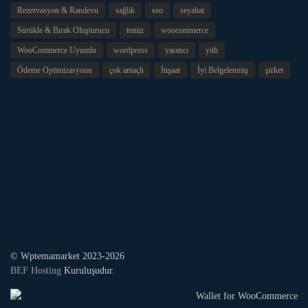
Rezervasyon & Randevu
sağlık
seo
seyahat
Sürükle & Bırak Oluşturucu
temiz
woocommerce
WooCommerce Uyumlu
wordpress
yaratıcı
yith
Ödeme Optimizasyonu
çok amaçlı
İnşaat
İyi Belgelenmiş
şirket
© Wptemamarket 2023-2026
BEF Hosting
Kuruluşudur.