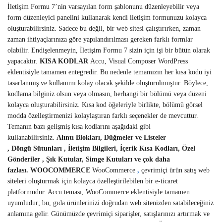
İletişim Formu 7’nin varsayılan form şablonunu düzenleyebilir veya
form düzenleyici panelini kullanarak kendi iletişim formunuzu kolayca
oluşturabilirsiniz. Sadece bu değil, bir web sitesi çalıştırırken, zaman
zaman ihtiyaçlarınıza göre yapılandırılması gereken farklı formlar
olabilir. Endişelenmeyin, İletişim Formu 7 sizin için işi bir bütün olarak
yapacaktır.
KISA KODLAR
Accu, Visual Composer WordPress
eklentisiyle tamamen entegredir. Bu nedenle temamızın her kısa kodu iyi
tasarlanmış ve kullanımı kolay olacak şekilde oluşturulmuştur. Böylece,
kodlama bilginiz olsun veya olmasın, herhangi bir bölümü veya düzeni
kolayca oluşturabilirsiniz. Kısa kod öğeleriyle birlikte, bölümü görsel
modda özelleştirmenizi kolaylaştıran farklı seçenekler de mevcuttur.
Temanın bazı gelişmiş kısa kodlarını aşağıdaki gibi
kullanabilirsiniz.
Alıntı Blokları,
Düğmeler ve Listeler
,
Döngü
Sütunları
, İletişim Bilgileri,
İçerik Kısa Kodları,
Özel
Gönderiler
, Şık Kutular,
Simge Kutuları ve çok daha
fazlası.
WOOCOMMERCE
WooCommerce
,
çevrimiçi ürün satış web
siteleri oluşturmak için kolayca özelleştirilebilen bir e-ticaret
platformudur. Accu teması, WooCommerce eklentisiyle tamamen
uyumludur; bu, gıda ürünlerinizi doğrudan web sitenizden satabileceğiniz
anlamına gelir. Günümüzde çevrimiçi siparişler, satışlarınızı artırmak ve