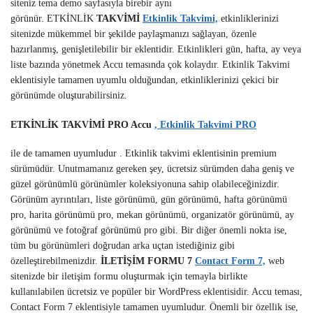
siteniz tema demo sayfasıyla birebir aynı
görünür. ETKİNLİK
TAKVİMİ
Etkinlik Takvimi,
etkinliklerinizi
sitenizde mükemmel bir şekilde paylaşmanızı sağlayan, özenle
hazırlanmış, genişletilebilir bir eklentidir. Etkinlikleri gün, hafta, ay veya
liste bazında yönetmek Accu temasında çok kolaydır. Etkinlik Takvimi
eklentisiyle tamamen uyumlu olduğundan, etkinliklerinizi çekici bir
görünümde oluşturabilirsiniz.
ETKİNLİK TAKVİMİ PRO Accu
, Etkinlik Takvimi PRO
ile de tamamen uyumludur . Etkinlik takvimi eklentisinin premium
sürümüdür. Unutmamanız gereken şey, ücretsiz sürümden daha geniş ve
güzel görünümlü görünümler koleksiyonuna sahip olabileceğinizdir.
Görünüm ayrıntıları, liste görünümü, gün görünümü, hafta görünümü
pro, harita görünümü pro, mekan görünümü, organizatör görünümü, ay
görünümü ve fotoğraf görünümü pro gibi. Bir diğer önemli nokta ise,
tüm bu görünümleri doğrudan arka uçtan istediğiniz gibi
özelleştirebilmenizdir.
İLETİŞİM FORMU 7
Contact Form 7,
web
sitenizde bir iletişim formu oluşturmak için temayla birlikte
kullanılabilen ücretsiz ve popüler bir WordPress eklentisidir. Accu teması,
Contact Form 7 eklentisiyle tamamen uyumludur. Önemli bir özellik ise,