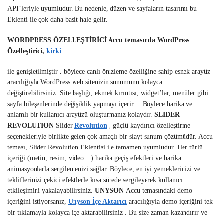
API’leriyle uyumludur. Bu nedenle, düzen ve sayfaların tasarımı bu
Eklenti ile çok daha basit hale gelir.
WORDPRESS ÖZELLEŞTİRİCİ Accu temasında WordPress
Özelleştirici,
kirki
ile genişletilmiştir , böylece canlı önizleme özelliğine sahip esnek arayüz
aracılığıyla WordPress web sitenizin sunumunu kolayca
değiştirebilirsiniz. Site başlığı, ekmek kırıntısı, widget’lar, menüler gibi
sayfa bileşenlerinde değişiklik yapmayı içerir… Böylece harika ve
anlamlı bir kullanıcı arayüzü oluşturmanız kolaydır.
SLIDER
REVOLUTION
Slider
Revolution
, güçlü kaydırıcı özelleştirme
seçenekleriyle birlikte gelen çok amaçlı bir slayt sunum çözümüdür. Accu
teması, Slider Revolution Eklentisi ile tamamen uyumludur. Her türlü
içeriği (metin, resim, video…) harika geçiş efektleri ve harika
animasyonlarla sergilemenizi sağlar. Böylece, en iyi yemeklerinizi ve
tekliflerinizi çekici efektlerle kısa sürede sergileyerek kullanıcı
etkileşimini yakalayabilirsiniz.
UNYSON
Accu temasındaki demo
içeriğini istiyorsanız,
Unyson İçe Aktarıcı
aracılığıyla demo içeriğini tek
bir tıklamayla kolayca içe aktarabilirsiniz . Bu size zaman kazandırır ve