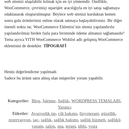
web sitenizi ulaşılabilir kılmak için en iyi yöntemdir. Özellikle,
WooCommerce, çevrimiçi siparişler aracılığıyla en iyi satışı sağlamaya
odaklanarak oluşturulmuştur. Böylece web sitenizi kurduktan hemen
sonra gıda ürünlerinizi online olarak satmaya başlayabilirsiniz. Bir diğer
önemli nokta ise, WooCommerce Eklentisi’nin siteniz yapılandırılır
yapılandırılmaz birden fazla para biriminde ödeme almanızı sağlamasıdır!
Tema ayrıca YITH WooCommerce Wishlist adlı gelişmiş WooCommerce
eklentisini de destekler.
TİPOGRAFİ
Henüz değerlendirme yapılmadı.
Sadece bu ürünü satın almış olan müşteriler yorum yapabilir.
Kategoriler:
Blog
,
İşletme
,
Sağlık
,
WORDPRESS TEMALARI
,
Yaratıcı
Etiketler:
Ayurvedik tıp
,
cilt bakımı
,
fizyoterapi
,
güzellik
,
rezervasyon
,
saç
,
sağlık
,
sağlık bakımı
,
sağlık hizmeti
,
sağlıklı
yaşam
,
salon
,
spa
,
terapi
,
tıbbi
,
yoga