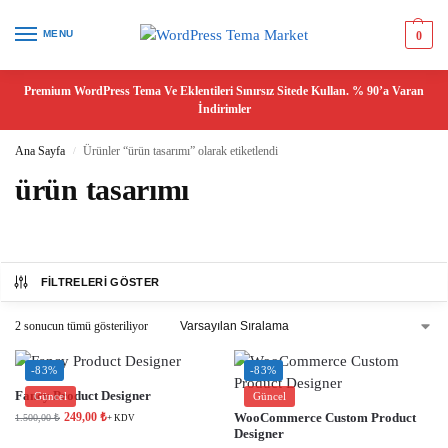
MENU
0
Premium WordPress Tema Ve Eklentileri Sınırsız Sitede Kullan. % 90’a Varan
İndirimler
Ana Sayfa
Ürünler “ürün tasarımı” olarak etiketlendi
/
ürün tasarımı
FILTRELERI GÖSTER
2 sonucun tümü gösteriliyor
-83%
-83%
Fancy Product Designer
Güncel
Güncel
249,00
₺
WooCommerce Custom Product
1.500,00
₺
+ KDV
Designer