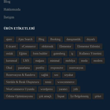
Blog
Hakkımızda
İletişim
ÜRÜN ETIKETLERI
ajans
Ajax Search
Blog
Booking
danışmanlık
duyarlı
E-ticaret
eCommerce
elektronik
Elementor
Elementor Eklentisi
emlak
Eğitim
form builder
gutenberg
iş
Kullanıcı Yönetimi
kurumsal
LMS
mağaza
minimal
mobilya
moda
modern
Okul
pazarlama
portföy
responsive
rezervasyon
Rezervasyon & Randevu
sağlık
seo
seyahat
Sürükle & Bırak Oluşturucu
temiz
woocommerce
WooCommerce Uyumlu
wordpress
yaratıcı
yith
Ödeme Optimizasyonu
çok amaçlı
İnşaat
İyi Belgelenmiş
şirket