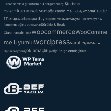
iş
Kullanıcı
Eğitim
form builder
Eklentisi
emlak
gutenberg
mode
kurumsal
mağaza
minimal
moda
LMS
Yönetimi
mobilya
rn
portföy
rezervasyon
pazarlama
responsive
Okul
Rezervasyon &
seo
Sürükle & Bırak
sağlık
Randevu
seyahat
woocommerce
WooComme
temiz
Oluşturucu
wordpress
rce Uyumlu
yaratıcı
yith
Ödeme
çok amaçlı
şirket
İyi Belgelenmiş
Optimizasyonu
İnşaat