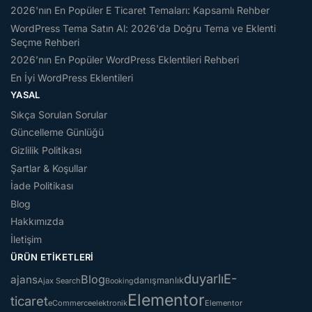
2026'nın En Popüler E Ticaret Temaları: Kapsamlı Rehber
WordPress Tema Satın Al: 2026'da Doğru Tema ve Eklenti
Seçme Rehberi
2026’nın En Popüler WordPress Eklentileri Rehberi
En İyi WordPress Eklentileri
YASAL
Sıkça Sorulan Sorular
Güncelleme Günlüğü
Gizlilik Politikası
Şartlar & Koşullar
İade Politikası
Blog
Hakkımızda
İletişim
ÜRÜN ETIKETLERI
duyarlı
E-
Blog
ajans
danışmanlık
Ajax Search
Booking
Elementor
ticaret
eCommerce
elektronik
Elementor