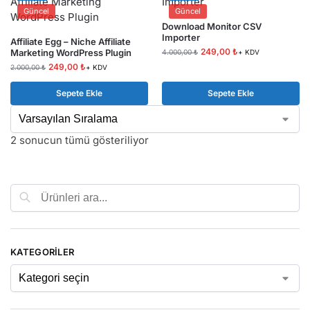
Güncel
Güncel
Download Monitor CSV
Importer
Affiliate Egg – Niche Affiliate
249,00
₺
Marketing WordPress Plugin
4.000,00
₺
+ KDV
249,00
₺
2.000,00
₺
+ KDV
Sepete Ekle
Sepete Ekle
2 sonucun tümü gösteriliyor
Ara
KATEGORILER