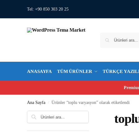
Tel: +90 850 303 20 25
ANASAYFA
TÜM ÜRÜNLER
TÜRKÇE YAZIL
Premium
Ana Sayfa
Ürünler “toplu varyasyon” olarak etiketlendi
/
Ara
topl