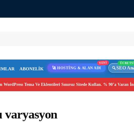
YENİ
ÜCRETS
SEO Ana
🚀 HOSTİNG & ALAN ADI
IMLAR
ABONELİK
 WordPress Tema Ve Eklentileri Sınırsız Sitede Kullan. % 90’a Varan İn
u varyasyon