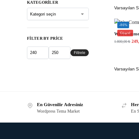
KATEGORILER
-86%
Güncel
WooCommerc
FILTER BY PRICE
249
1.800,00
₺
Filtrele
En Güvenilir Adresiniz
Her
Wordpress Tema Market
En S