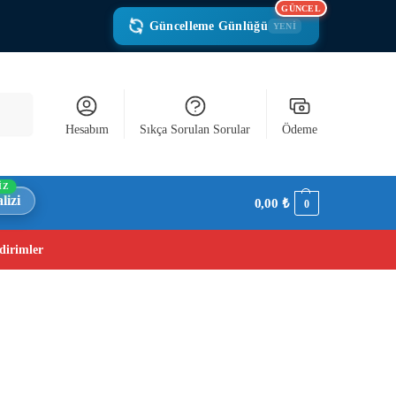
GÜNCEL
Güncelleme Günlüğü
YENİ
Ara
Hesabım
Sıkça Sorulan Sorular
Ödeme
İZ
lizi
0,00
₺
0
dirimler