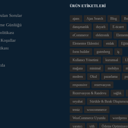
ÜRÜN ETIKETLERI
ulan Sorular
ajans
Ajax Search
Blog
Bo
eme Günlüğü
danışmanlık
duyarlı
E-ticaret
olitikası
eCommerce
elektronik
Element
 Koşullar
Elementor Eklentisi
emlak
Eğit
tikası
form builder
gutenberg
iş
Kullanıcı Yönetimi
kurumsal
L
zda
mağaza
minimal
mobilya
m
modern
Okul
pazarlama
po
responsive
rezervasyon
Rezervasyon & Randevu
sağlık
seyahat
Sürükle & Bırak Oluşturucu
temiz
woocommerce
WooCommerce Uyumlu
wordpress
yaratıcı
yith
Ödeme Optimizasy