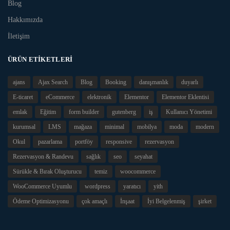
Blog
Hakkımızda
İletişim
ÜRÜN ETIKETLERI
ajans
Ajax Search
Blog
Booking
danışmanlık
duyarlı
E-ticaret
eCommerce
elektronik
Elementor
Elementor Eklentisi
emlak
Eğitim
form builder
gutenberg
iş
Kullanıcı Yönetimi
kurumsal
LMS
mağaza
minimal
mobilya
moda
modern
Okul
pazarlama
portföy
responsive
rezervasyon
Rezervasyon & Randevu
sağlık
seo
seyahat
Sürükle & Bırak Oluşturucu
temiz
woocommerce
WooCommerce Uyumlu
wordpress
yaratıcı
yith
Ödeme Optimizasyonu
çok amaçlı
İnşaat
İyi Belgelenmiş
şirket