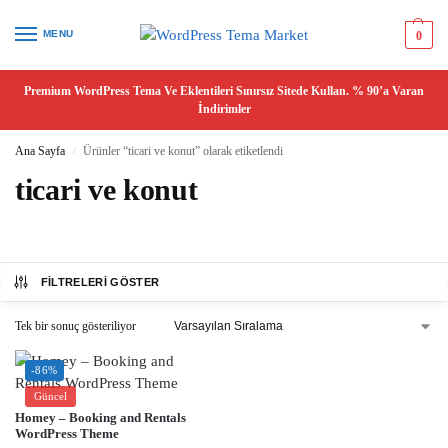
MENU
0
Premium WordPress Tema Ve Eklentileri Sınırsız Sitede Kullan. % 90’a Varan
İndirimler
Ana Sayfa
Ürünler “ticari ve konut” olarak etiketlendi
/
ticari ve konut
FILTRELERI GÖSTER
Tek bir sonuç gösteriliyor
-86%
Güncel
Homey – Booking and Rentals
WordPress Theme