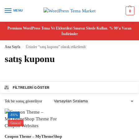
MENU
0
Premium WordPress Tema Ve Eklentileri Sınırsız Sitede Kullan. % 90’a Varan
İndirimler
Ana Sayfa
Ürünler “satış kuponu” olarak etiketlendi
/
satış kuponu
FILTRELERI GÖSTER
Tek bir sonuç gösteriliyor
-86%
Güncel
Coupon Theme – MyThemeShop