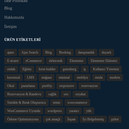
İade Politikası
Blog
Hakkımızda
İletişim
ÜRÜN ETIKETLERI
ajans
Ajax Search
Blog
Booking
danışmanlık
duyarlı
E-ticaret
eCommerce
elektronik
Elementor
Elementor Eklentisi
emlak
Eğitim
form builder
gutenberg
iş
Kullanıcı Yönetimi
kurumsal
LMS
mağaza
minimal
mobilya
moda
modern
Okul
pazarlama
portföy
responsive
rezervasyon
Rezervasyon & Randevu
sağlık
seo
seyahat
Sürükle & Bırak Oluşturucu
temiz
woocommerce
WooCommerce Uyumlu
wordpress
yaratıcı
yith
Ödeme Optimizasyonu
çok amaçlı
İnşaat
İyi Belgelenmiş
şirket