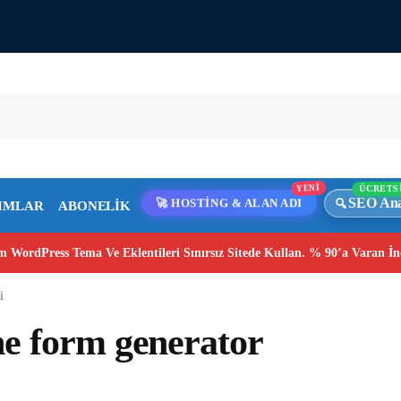
YENİ
ÜCRETS
SEO Ana
🚀 HOSTİNG & ALAN ADI
IMLAR
ABONELİK
 WordPress Tema Ve Eklentileri Sınırsız Sitede Kullan. % 90’a Varan İn
i
ne form generator