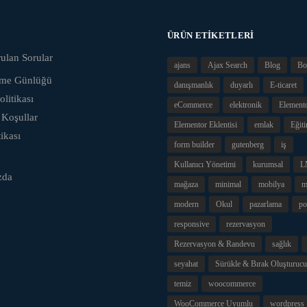
ÜRÜN ETIKETLERI
ulan Sorular
ajans
Ajax Search
Blog
Bo
eme Günlüğü
danışmanlık
duyarlı
E-ticaret
olitikası
eCommerce
elektronik
Element
 Koşullar
Elementor Eklentisi
emlak
Eğit
tikası
form builder
gutenberg
iş
Kullanıcı Yönetimi
kurumsal
L
zda
mağaza
minimal
mobilya
m
modern
Okul
pazarlama
po
responsive
rezervasyon
Rezervasyon & Randevu
sağlık
seyahat
Sürükle & Bırak Oluşturucu
temiz
woocommerce
WooCommerce Uyumlu
wordpress