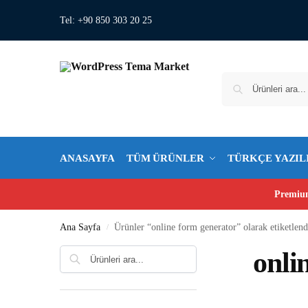
Tel: +90 850 303 20 25
ANASAYFA
TÜM ÜRÜNLER
TÜRKÇE YAZIL
Premium
Ana Sayfa
Ürünler “online form generator” olarak etiketlend
/
Ara
onli