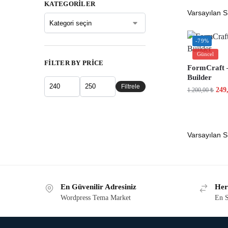
KATEGORILER
-79%
Güncel
FILTER BY PRICE
FormCraft 
Builder
Filtrele
249
1.200,00
₺
En Güvenilir Adresiniz
Her
Wordpress Tema Market
En S