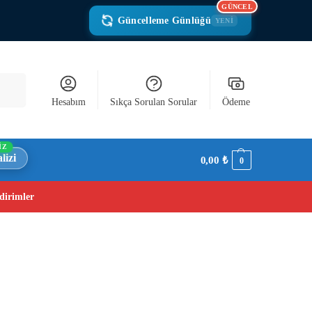
GÜNCEL
Güncelleme Günlüğü
YENİ
Ara
Hesabım
Sıkça Sorulan Sorular
Ödeme
İZ
lizi
0,00
₺
0
dirimler