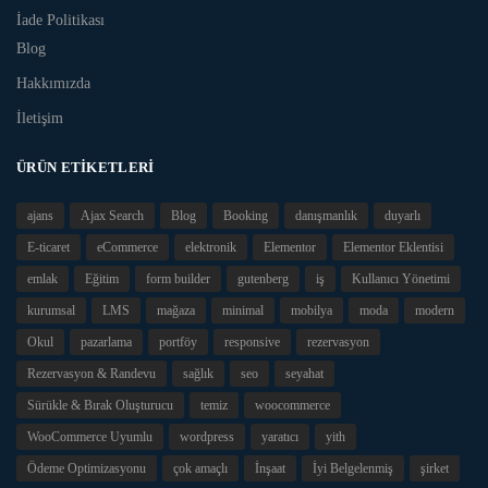
İade Politikası
Blog
Hakkımızda
İletişim
ÜRÜN ETIKETLERI
ajans
Ajax Search
Blog
Booking
danışmanlık
duyarlı
E-ticaret
eCommerce
elektronik
Elementor
Elementor Eklentisi
emlak
Eğitim
form builder
gutenberg
iş
Kullanıcı Yönetimi
kurumsal
LMS
mağaza
minimal
mobilya
moda
modern
Okul
pazarlama
portföy
responsive
rezervasyon
Rezervasyon & Randevu
sağlık
seo
seyahat
Sürükle & Bırak Oluşturucu
temiz
woocommerce
WooCommerce Uyumlu
wordpress
yaratıcı
yith
Ödeme Optimizasyonu
çok amaçlı
İnşaat
İyi Belgelenmiş
şirket