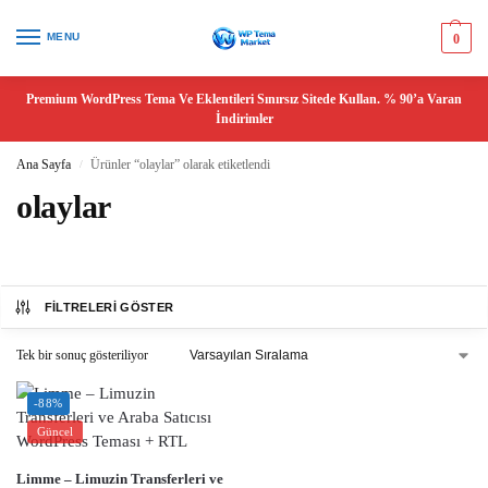
MENU
0
Premium WordPress Tema Ve Eklentileri Sınırsız Sitede Kullan. % 90’a Varan
İndirimler
Ana Sayfa
Ürünler “olaylar” olarak etiketlendi
/
olaylar
FILTRELERI GÖSTER
Tek bir sonuç gösteriliyor
-88%
Güncel
Limme – Limuzin Transferleri ve