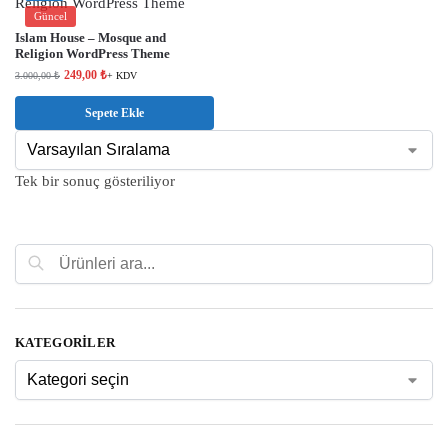
Güncel
Islam House – Mosque and
Religion WordPress Theme
249,00
₺
3.000,00
₺
+ KDV
Sepete Ekle
Tek bir sonuç gösteriliyor
Ara
KATEGORILER