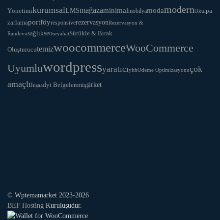
modern
kurumsal
mağaza
LMS
minimal
moda
Yönetimi
pa
mobilya
Okul
portföy
rezervasyon
zarlama
responsive
Rezervasyon &
seo
Sürükle & Bırak
sağlık
Randevu
seyahat
woocommerce
WooCommerce
temiz
Oluşturucu
wordpress
Uyumlu
yaratıcı
çok
yith
Ödeme Optimizasyonu
amaçlı
İyi Belgelenmiş
şirket
İnşaat
© Wptemamarket 2023-2026
BEF Hosting
Kuruluşudur.