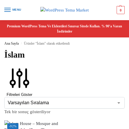
MENU
0
Premium WordPress Tema Ve Eklentileri Sınırsız Sitede Kullan. % 90’a Varan
İndirimler
Ana Sayfa
Ürünler “İslam” olarak etiketlendi
/
İslam
Filtreleri Göster
Tek bir sonuç gösteriliyor
-92%