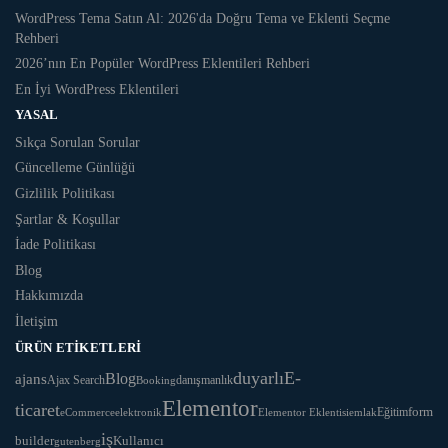
WordPress Tema Satın Al: 2026'da Doğru Tema ve Eklenti Seçme
Rehberi
2026’nın En Popüler WordPress Eklentileri Rehberi
En İyi WordPress Eklentileri
YASAL
Sıkça Sorulan Sorular
Güncelleme Günlüğü
Gizlilik Politikası
Şartlar & Koşullar
İade Politikası
Blog
Hakkımızda
İletişim
ÜRÜN ETIKETLERI
duyarlı
E-
Blog
ajans
danışmanlık
Ajax Search
Booking
Elementor
ticaret
Eğitim
form
eCommerce
Elementor Eklentisi
emlak
elektronik
iş
Kullanıcı
builder
gutenberg