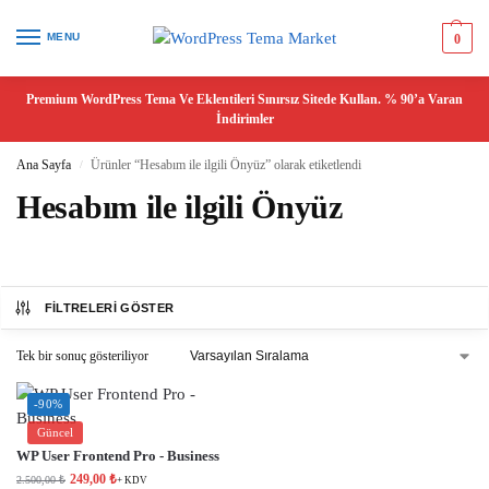
MENU
0
Premium WordPress Tema Ve Eklentileri Sınırsız Sitede Kullan. % 90’a Varan
İndirimler
Ana Sayfa
Ürünler “Hesabım ile ilgili Önyüz” olarak etiketlendi
/
Hesabım ile ilgili Önyüz
FILTRELERI GÖSTER
Tek bir sonuç gösteriliyor
-90%
Güncel
WP User Frontend Pro - Business
249,00
₺
2.500,00
₺
+ KDV