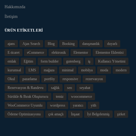
Hakkımızda
İletişim
ÜRÜN ETIKETLERI
ajans
Ajax Search
Blog
Booking
danışmanlık
duyarlı
E-ticaret
eCommerce
elektronik
Elementor
Elementor Eklentisi
emlak
Eğitim
form builder
gutenberg
iş
Kullanıcı Yönetimi
kurumsal
LMS
mağaza
minimal
mobilya
moda
modern
Okul
pazarlama
portföy
responsive
rezervasyon
Rezervasyon & Randevu
sağlık
seo
seyahat
Sürükle & Bırak Oluşturucu
temiz
woocommerce
WooCommerce Uyumlu
wordpress
yaratıcı
yith
Ödeme Optimizasyonu
çok amaçlı
İnşaat
İyi Belgelenmiş
şirket