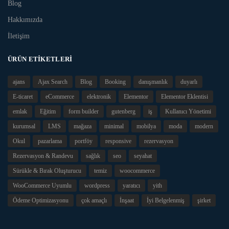
Blog
Hakkımızda
İletişim
ÜRÜN ETIKETLERI
ajans
Ajax Search
Blog
Booking
danışmanlık
duyarlı
E-ticaret
eCommerce
elektronik
Elementor
Elementor Eklentisi
emlak
Eğitim
form builder
gutenberg
iş
Kullanıcı Yönetimi
kurumsal
LMS
mağaza
minimal
mobilya
moda
modern
Okul
pazarlama
portföy
responsive
rezervasyon
Rezervasyon & Randevu
sağlık
seo
seyahat
Sürükle & Bırak Oluşturucu
temiz
woocommerce
WooCommerce Uyumlu
wordpress
yaratıcı
yith
Ödeme Optimizasyonu
çok amaçlı
İnşaat
İyi Belgelenmiş
şirket