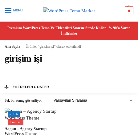
MENU
0
Premium WordPress Tema Ve Eklentileri Sınırsız Sitede Kullan. % 90’a Varan
İndirimler
Ana Sayfa
Ürünler “girişim işi” olarak etiketlendi
/
girişim işi
FILTRELERI GÖSTER
Tek bir sonuç gösteriliyor
-91%
Güncel
Aagan – Agency Startup
WordPress Theme