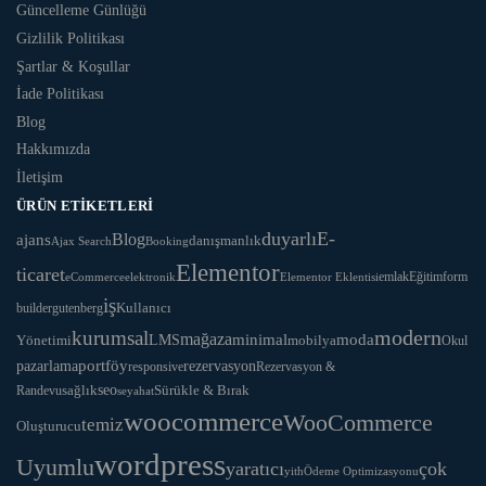
Güncelleme Günlüğü
Gizlilik Politikası
Şartlar & Koşullar
İade Politikası
Blog
Hakkımızda
İletişim
ÜRÜN ETIKETLERI
duyarlı
E-
ajans
Blog
danışmanlık
Ajax Search
Booking
Elementor
ticaret
Eğitim
form
eCommerce
elektronik
Elementor Eklentisi
emlak
iş
Kullanıcı
builder
gutenberg
modern
kurumsal
mağaza
LMS
minimal
moda
Yönetimi
mobilya
Okul
portföy
rezervasyon
pazarlama
responsive
Rezervasyon &
seo
Sürükle & Bırak
sağlık
Randevu
seyahat
woocommerce
WooCommerce
temiz
Oluşturucu
wordpress
Uyumlu
yaratıcı
çok
yith
Ödeme Optimizasyonu