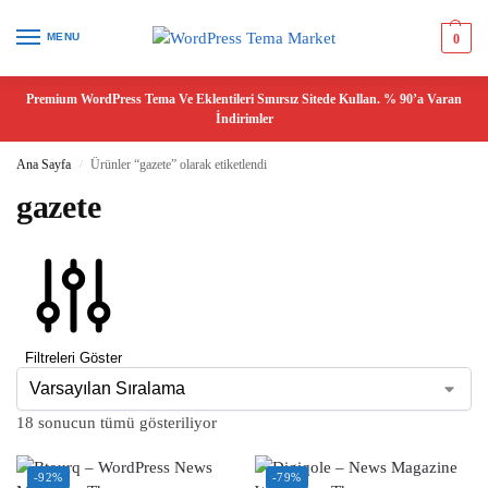
MENU
0
Premium WordPress Tema Ve Eklentileri Sınırsız Sitede Kullan. % 90’a Varan
İndirimler
Ana Sayfa
Ürünler “gazete” olarak etiketlendi
/
gazete
Filtreleri Göster
18 sonucun tümü gösteriliyor
-92%
-79%