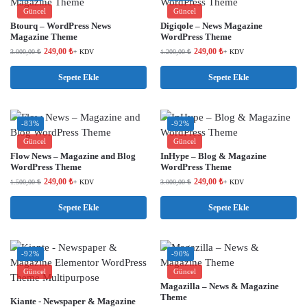
Güncel
Güncel
Btourq – WordPress News
Digiqole – News Magazine
Magazine Theme
WordPress Theme
249,00
₺
249,00
₺
3.000,00
₺
+ KDV
1.200,00
₺
+ KDV
Sepete Ekle
Sepete Ekle
-83%
-92%
Güncel
Güncel
Flow News – Magazine and Blog
InHype – Blog & Magazine
WordPress Theme
WordPress Theme
249,00
₺
249,00
₺
1.500,00
₺
+ KDV
3.000,00
₺
+ KDV
Sepete Ekle
Sepete Ekle
-92%
-90%
Güncel
Güncel
Magazilla – News & Magazine
Theme
Kiante - Newspaper & Magazine