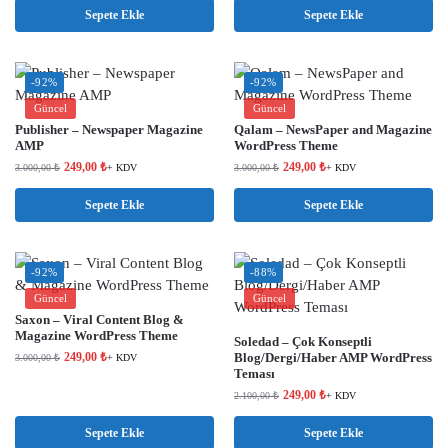
Sepete Ekle
Sepete Ekle
-92%
-92%
Güncel
Güncel
Publisher – Newspaper Magazine
Qalam – NewsPaper and Magazine
AMP
WordPress Theme
249,00
₺
249,00
₺
3.000,00
₺
+ KDV
3.000,00
₺
+ KDV
Sepete Ekle
Sepete Ekle
-92%
-88%
Güncel
Güncel
Saxon – Viral Content Blog &
Magazine WordPress Theme
Soledad – Çok Konseptli
249,00
₺
Blog/Dergi/Haber AMP WordPress
3.000,00
₺
+ KDV
Teması
249,00
₺
2.100,00
₺
+ KDV
Sepete Ekle
Sepete Ekle