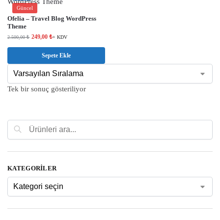
Güncel
Ofelia – Travel Blog WordPress
Theme
249,00
₺
2.500,00
₺
+ KDV
Sepete Ekle
Tek bir sonuç gösteriliyor
Ara
KATEGORILER