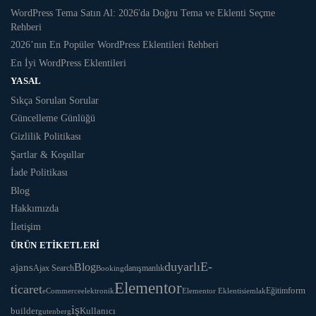
WordPress Tema Satın Al: 2026'da Doğru Tema ve Eklenti Seçme
Rehberi
2026’nın En Popüler WordPress Eklentileri Rehberi
En İyi WordPress Eklentileri
YASAL
Sıkça Sorulan Sorular
Güncelleme Günlüğü
Gizlilik Politikası
Şartlar & Koşullar
İade Politikası
Blog
Hakkımızda
İletişim
ÜRÜN ETIKETLERI
duyarlı
E-
Blog
ajans
Ajax Search
danışmanlık
Booking
Elementor
ticaret
Eğitim
form
eCommerce
Elementor Eklentisi
emlak
elektronik
iş
Kullanıcı
builder
gutenberg