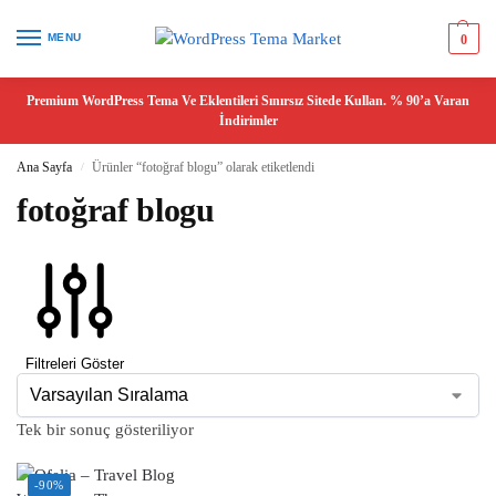
MENU
0
Premium WordPress Tema Ve Eklentileri Sınırsız Sitede Kullan. % 90’a Varan
İndirimler
Ana Sayfa
Ürünler “fotoğraf blogu” olarak etiketlendi
/
fotoğraf blogu
Filtreleri Göster
Tek bir sonuç gösteriliyor
-90%