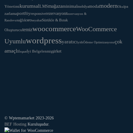
modern
kurumsal
mağaza
LMS
minimal
moda
Yönetimi
pa
mobilya
Okul
portföy
rezervasyon
zarlama
responsive
Rezervasyon &
seo
Sürükle & Bırak
sağlık
Randevu
seyahat
woocommerce
WooCommerce
temiz
Oluşturucu
wordpress
Uyumlu
yaratıcı
çok
yith
Ödeme Optimizasyonu
amaçlı
İyi Belgelenmiş
şirket
İnşaat
© Wptemamarket 2023-2026
BEF Hosting
Kuruluşudur.