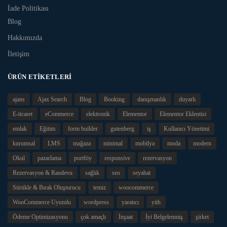
İade Politikası
Blog
Hakkımızda
İletişim
ÜRÜN ETIKETLERI
ajans
Ajax Search
Blog
Booking
danışmanlık
duyarlı
E-ticaret
eCommerce
elektronik
Elementor
Elementor Eklentisi
emlak
Eğitim
form builder
gutenberg
iş
Kullanıcı Yönetimi
kurumsal
LMS
mağaza
minimal
mobilya
moda
modern
Okul
pazarlama
portföy
responsive
rezervasyon
Rezervasyon & Randevu
sağlık
seo
seyahat
Sürükle & Bırak Oluşturucu
temiz
woocommerce
WooCommerce Uyumlu
wordpress
yaratıcı
yith
Ödeme Optimizasyonu
çok amaçlı
İnşaat
İyi Belgelenmiş
şirket