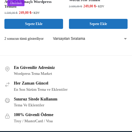
Avas Çok Amaçlı Wordpress
Önerilen
Teması
249,00
₺
2.500,00
₺
+ KDV
249,00
₺
1.500,00
₺
+ KDV
Sepete Ekle
Sepete Ekle
2 sonucun tümü gösteriliyor
En Güvenilir Adresiniz
Wordpress Tema Market
Her Zaman Güncel
En Son Sürüm Tema ve Eklentiler
Sınırsız Sitede Kullanım
Tema Ve Eklentiler
100% Güvenli Ödeme
Troy / MasterCard / Visa