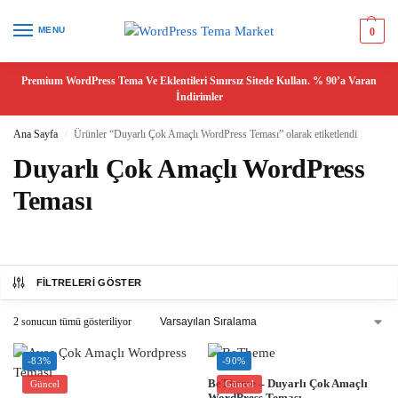
MENU
0
Premium WordPress Tema Ve Eklentileri Sınırsız Sitede Kullan. % 90’a Varan
İndirimler
Ana Sayfa
Ürünler “Duyarlı Çok Amaçlı WordPress Teması” olarak etiketlendi
/
Duyarlı Çok Amaçlı WordPress
Teması
FILTRELERI GÖSTER
2 sonucun tümü gösteriliyor
-83%
-90%
BeTheme – Duyarlı Çok Amaçlı
Güncel
Güncel
WordPress Teması