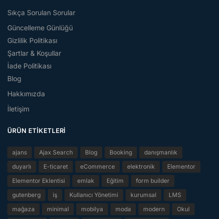
Sıkça Sorulan Sorular
Güncelleme Günlüğü
Gizlilik Politikası
Şartlar & Koşullar
İade Politikası
Blog
Hakkımızda
İletişim
ÜRÜN ETIKETLERI
ajans
Ajax Search
Blog
Booking
danışmanlık
duyarlı
E-ticaret
eCommerce
elektronik
Elementor
Elementor Eklentisi
emlak
Eğitim
form builder
gutenberg
iş
Kullanıcı Yönetimi
kurumsal
LMS
mağaza
minimal
mobilya
moda
modern
Okul