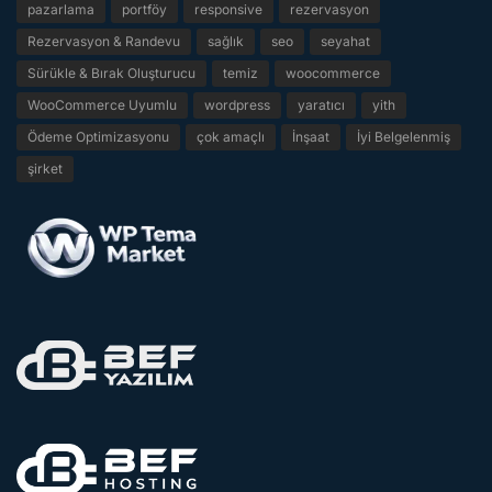
pazarlama
portföy
responsive
rezervasyon
Rezervasyon & Randevu
sağlık
seo
seyahat
Sürükle & Bırak Oluşturucu
temiz
woocommerce
WooCommerce Uyumlu
wordpress
yaratıcı
yith
Ödeme Optimizasyonu
çok amaçlı
İnşaat
İyi Belgelenmiş
şirket