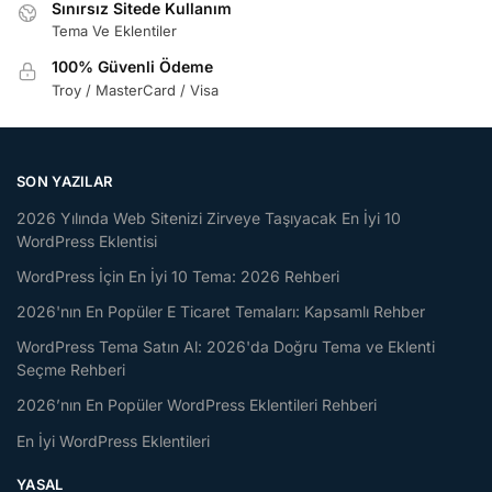
Sınırsız Sitede Kullanım
Tema Ve Eklentiler
100% Güvenli Ödeme
Troy / MasterCard / Visa
SON YAZILAR
2026 Yılında Web Sitenizi Zirveye Taşıyacak En İyi 10
WordPress Eklentisi
WordPress İçin En İyi 10 Tema: 2026 Rehberi
2026'nın En Popüler E Ticaret Temaları: Kapsamlı Rehber
WordPress Tema Satın Al: 2026'da Doğru Tema ve Eklenti
Seçme Rehberi
2026’nın En Popüler WordPress Eklentileri Rehberi
En İyi WordPress Eklentileri
YASAL