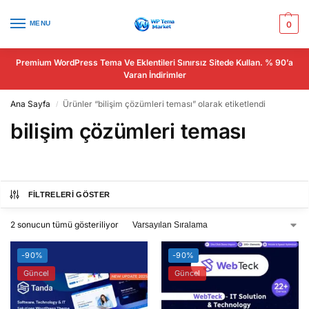
MENU
0
Premium WordPress Tema Ve Eklentileri Sınırsız Sitede Kullan. % 90’a
Varan İndirimler
Ana Sayfa
Ürünler “bilişim çözümleri teması” olarak etiketlendi
/
bilişim çözümleri teması
FILTRELERI GÖSTER
2 sonucun tümü gösteriliyor
-90%
-90%
Güncel
Güncel