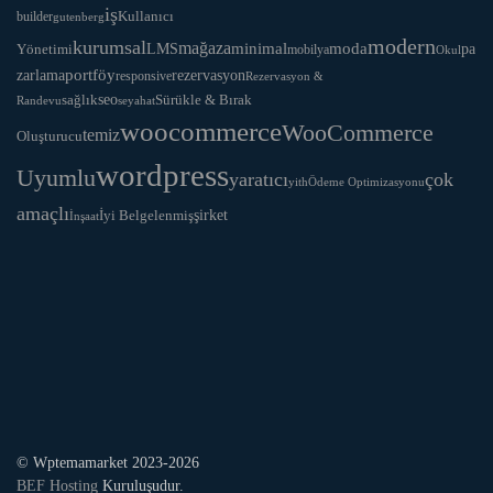
iş
Kullanıcı
builder
gutenberg
modern
kurumsal
mağaza
LMS
minimal
moda
Yönetimi
pa
mobilya
Okul
portföy
rezervasyon
zarlama
responsive
Rezervasyon &
seo
Sürükle & Bırak
sağlık
Randevu
seyahat
woocommerce
WooCommerce
temiz
Oluşturucu
wordpress
Uyumlu
yaratıcı
çok
yith
Ödeme Optimizasyonu
amaçlı
İyi Belgelenmiş
şirket
İnşaat
© Wptemamarket 2023-2026
BEF Hosting
Kuruluşudur.