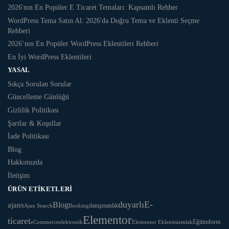
2026'nın En Popüler E Ticaret Temaları: Kapsamlı Rehber
WordPress Tema Satın Al: 2026'da Doğru Tema ve Eklenti Seçme
Rehberi
2026’nın En Popüler WordPress Eklentileri Rehberi
En İyi WordPress Eklentileri
YASAL
Sıkça Sorulan Sorular
Güncelleme Günlüğü
Gizlilik Politikası
Şartlar & Koşullar
İade Politikası
Blog
Hakkımızda
İletişim
ÜRÜN ETIKETLERI
duyarlı
E-
Blog
ajans
danışmanlık
Ajax Search
Booking
Elementor
ticaret
Eğitim
form
eCommerce
Elementor Eklentisi
emlak
elektronik