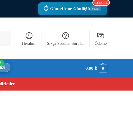
GÜNCEL
Güncelleme Günlüğü
YENİ
Ara
Hesabım
Sıkça Sorulan Sorular
Ödeme
Z
izi
0,00
₺
0
dirimler