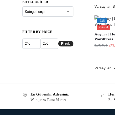
KATEGORILER
-92%
Güncel
FILTER BY PRICE
Augury | Ho
WordPress
Filtrele
249
3.000,00
₺
En Güvenilir Adresiniz
Her
Wordpress Tema Market
En S