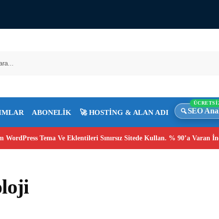
ÜCRETSİ
SEO Anal
IMLAR
ABONELİK
🚀 HOSTİNG & ALAN ADI
 WordPress Tema Ve Eklentileri Sınırsız Sitede Kullan. % 90’a Varan İn
loji