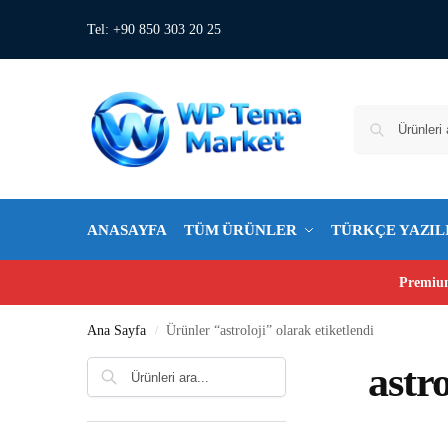
Tel: +90 850 303 20 25
ANASAYFA
TÜM ÜRÜNLER
TÜRKÇE YAZIL
Premium
Ana Sayfa
Ürünler “astroloji” olarak etiketlendi
/
Ara
astro