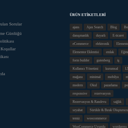
ÜRÜN ETIKETLERI
ulan Sorular
ajans
Ajax Search
Blog
Bo
eme Günlüğü
danışmanlık
duyarlı
E-ticaret
olitikası
eCommerce
elektronik
Element
 Koşullar
Elementor Eklentisi
emlak
Eğit
tikası
form builder
gutenberg
iş
Kullanıcı Yönetimi
kurumsal
L
zda
mağaza
minimal
mobilya
m
modern
Okul
pazarlama
po
responsive
rezervasyon
Rezervasyon & Randevu
sağlık
seyahat
Sürükle & Bırak Oluşturucu
temiz
woocommerce
WooCommerce Uyumlu
wordpress