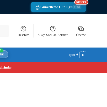
GÜNCEL
Güncelleme Günlüğü
YENİ
Ara
Hesabım
Sıkça Sorulan Sorular
Ödeme
Z
izi
0,00
₺
0
dirimler