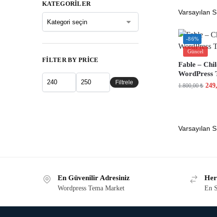
KATEGORILER
-86%
Güncel
FILTER BY PRICE
Fable – Chi
WordPress
Filtrele
249
1.800,00
₺
En Güvenilir Adresiniz
Her
Wordpress Tema Market
En S