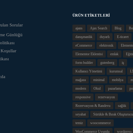
ÜRÜN ETIKETLERI
ulan Sorular
ajans
Ajax Search
Blog
Bo
eme Günlüğü
danışmanlık
duyarlı
E-ticaret
olitikası
eCommerce
elektronik
Element
 Koşullar
Elementor Eklentisi
emlak
Eğit
tikası
form builder
gutenberg
iş
Kullanıcı Yönetimi
kurumsal
L
zda
mağaza
minimal
mobilya
m
modern
Okul
pazarlama
po
responsive
rezervasyon
Rezervasyon & Randevu
sağlık
seyahat
Sürükle & Bırak Oluşturucu
temiz
woocommerce
WooCommerce Uyumlu
wordpress