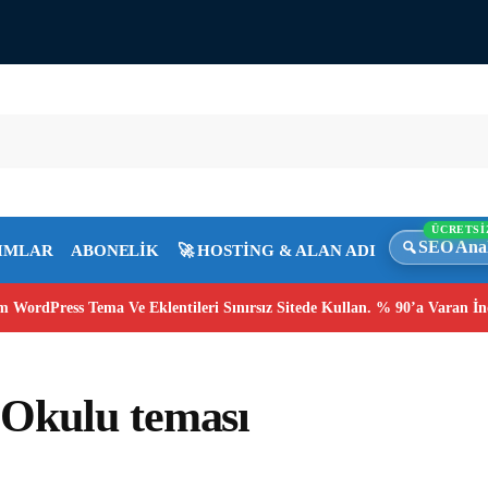
ÜCRETSİ
SEO Anal
IMLAR
ABONELİK
🚀 HOSTİNG & ALAN ADI
 WordPress Tema Ve Eklentileri Sınırsız Sitede Kullan. % 90’a Varan İn
Okulu teması