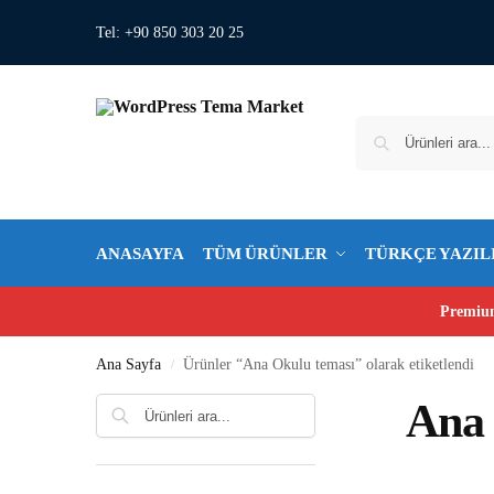
Tel: +90 850 303 20 25
ANASAYFA
TÜM ÜRÜNLER
TÜRKÇE YAZIL
Premium
Ana Sayfa
Ürünler “Ana Okulu teması” olarak etiketlendi
/
Ara
Ana 