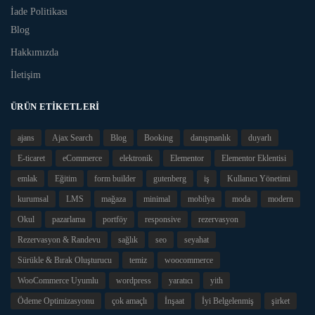
İade Politikası
Blog
Hakkımızda
İletişim
ÜRÜN ETIKETLERI
ajans
Ajax Search
Blog
Booking
danışmanlık
duyarlı
E-ticaret
eCommerce
elektronik
Elementor
Elementor Eklentisi
emlak
Eğitim
form builder
gutenberg
iş
Kullanıcı Yönetimi
kurumsal
LMS
mağaza
minimal
mobilya
moda
modern
Okul
pazarlama
portföy
responsive
rezervasyon
Rezervasyon & Randevu
sağlık
seo
seyahat
Sürükle & Bırak Oluşturucu
temiz
woocommerce
WooCommerce Uyumlu
wordpress
yaratıcı
yith
Ödeme Optimizasyonu
çok amaçlı
İnşaat
İyi Belgelenmiş
şirket