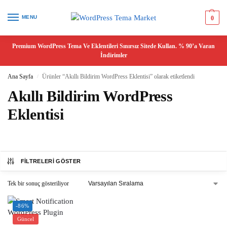
MENU
0
Premium WordPress Tema Ve Eklentileri Sınırsız Sitede Kullan. % 90’a Varan
İndirimler
Ana Sayfa
Ürünler “Akıllı Bildirim WordPress Eklentisi” olarak etiketlendi
/
Akıllı Bildirim WordPress
Eklentisi
FILTRELERI GÖSTER
Tek bir sonuç gösteriliyor
-86%
Güncel