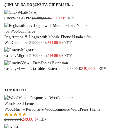
ŞUNLAR DA HOŞUNUZA GİDEBİLİR…
ClickWhale (Pro)
3.200,00
₺
249,00
₺
+ KDV
Registration & Login with Mobile Phone Number for
WooCommerce
2.900,00
₺
249,00
₺
+ KDV
GravityMigrate
3.200,00
₺
249,00
₺
+ KDV
GravityView - DataTables Extension
2.500,00
₺
249,00
₺
+ KDV
TOP RATED
WoodMart – Responsive WooCommerce WordPress Theme
2.500,00
₺
249,00
₺
+ KDV