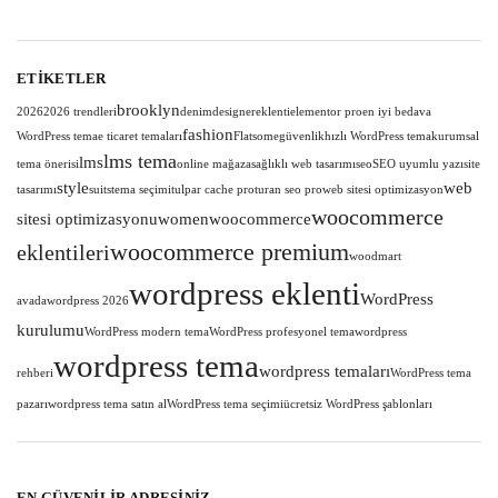
ETIKETLER
brooklyn
2026
2026 trendleri
denim
designer
eklenti
elementor pro
en iyi bedava
fashion
WordPress tema
e ticaret temaları
Flatsome
güvenlik
hızlı WordPress tema
kurumsal
lms tema
lms
tema önerisi
online mağaza
sağlıklı web tasarımı
seo
SEO uyumlu yazı
site
style
web
tasarımı
suits
tema seçimi
tulpar cache pro
turan seo pro
web sitesi optimizasyon
woocommerce
sitesi optimizasyonu
women
woocommerce
woocommerce premium
eklentileri
woodmart
wordpress eklenti
WordPress
avada
wordpress 2026
kurulumu
WordPress modern tema
WordPress profesyonel tema
wordpress
wordpress tema
wordpress temaları
rehberi
WordPress tema
pazarı
wordpress tema satın al
WordPress tema seçimi
ücretsiz WordPress şablonları
EN GÜVENILIR ADRESINIZ