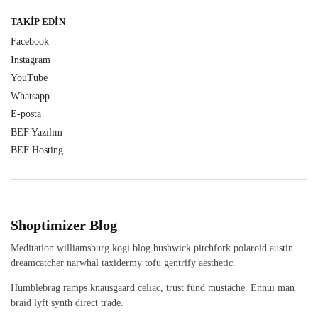
TAKIP EDIN
Facebook
Instagram
YouTube
Whatsapp
E-posta
BEF Yazılım
BEF Hosting
Shoptimizer Blog
Meditation williamsburg kogi blog bushwick pitchfork polaroid austin
dreamcatcher narwhal taxidermy tofu gentrify aesthetic.
Humblebrag ramps knausgaard celiac, trust fund mustache. Ennui man
braid lyft synth direct trade.