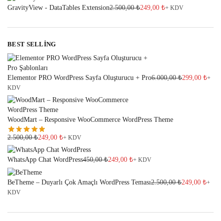
GravityView - DataTables Extension
2.500,00
₺
249,00
₺
+ KDV
BEST SELLING
Elementor PRO WordPress Sayfa Oluşturucu + Pro
6.000,00
₺
299,00
₺
+
KDV
WoodMart – Responsive WooCommerce WordPress Theme
2.500,00
₺
249,00
₺
+ KDV
WhatsApp Chat WordPress
450,00
₺
249,00
₺
+ KDV
BeTheme – Duyarlı Çok Amaçlı WordPress Teması
2.500,00
₺
249,00
₺
+
KDV