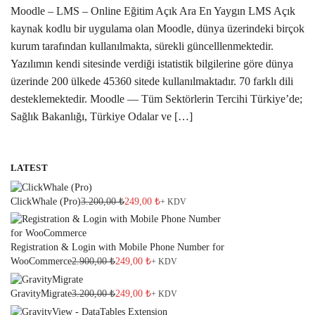
Moodle – LMS – Online Eğitim Açık Ara En Yaygın LMS Açık
kaynak kodlu bir uygulama olan Moodle, dünya üzerindeki birçok
kurum tarafından kullanılmakta, sürekli güncelllenmektedir.
Yazılımın kendi sitesinde verdiği istatistik bilgilerine göre dünya
üzerinde 200 ülkede 45360 sitede kullanılmaktadır. 70 farklı dili
desteklemektedir. Moodle — Tüm Sektörlerin Tercihi Türkiye’de;
Sağlık Bakanlığı, Türkiye Odalar ve […]
LATEST
ClickWhale (Pro)
3.200,00
₺
249,00
₺
+ KDV
Registration & Login with Mobile Phone Number for
WooCommerce
2.900,00
₺
249,00
₺
+ KDV
GravityMigrate
3.200,00
₺
249,00
₺
+ KDV