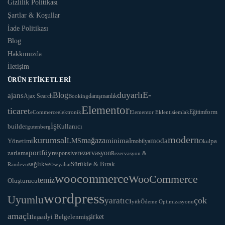
Gizlilik Politikası
Şartlar & Koşullar
İade Politikası
Blog
Hakkımızda
İletişim
ÜRÜN ETIKETLERI
duyarlı
E-
Blog
ajans
Ajax Search
danışmanlık
Booking
Elementor
ticaret
Eğitim
form
eCommerce
Elementor Eklentisi
emlak
elektronik
iş
Kullanıcı
builder
gutenberg
modern
kurumsal
mağaza
LMS
minimal
moda
Yönetimi
pa
mobilya
Okul
portföy
rezervasyon
zarlama
responsive
Rezervasyon &
seo
Sürükle & Bırak
sağlık
Randevu
seyahat
woocommerce
WooCommerce
temiz
Oluşturucu
wordpress
Uyumlu
yaratıcı
çok
yith
Ödeme Optimizasyonu
amaçlı
İyi Belgelenmiş
şirket
İnşaat