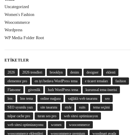
Uncategorized
Women's Fashion
Woocommerce
Wordpress
WP Media Folder Root
ETIKETLER
2026
2026 trendleri
brooklyn
denim
designer
eklenti
elementor pro
en iyi bedava WordPress tema
e ticaret temaları
fashion
Flatsome
güvenlik
hızlı WordPress tema
kurumsal tema önerisi
lms
lms tema
online mağaza
sağlıklı web tasarımı
seo
SEO uyumlu yazı
site tasarımı
style
suits
tema seçimi
tulpar cache pro
turan seo pro
web sitesi optimizasyon
web sitesi optimizasyonu
women
woocommerce
woocommerce eklentileri
woocommerce premium
woodmart avada