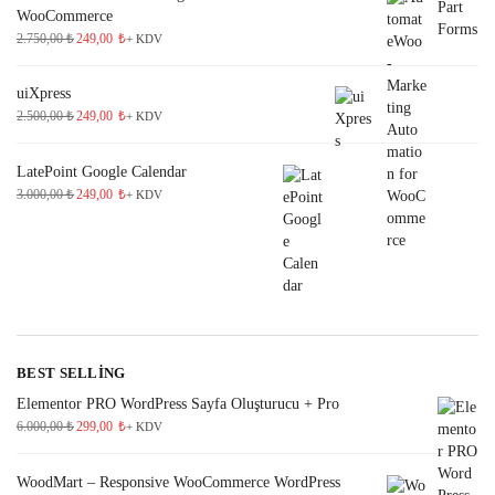
WooCommerce
2.750,00
₺
249,00
₺
+ KDV
uiXpress
2.500,00
₺
249,00
₺
+ KDV
LatePoint Google Calendar
3.000,00
₺
249,00
₺
+ KDV
BEST SELLING
Elementor PRO WordPress Sayfa Oluşturucu + Pro
6.000,00
₺
299,00
₺
+ KDV
WoodMart – Responsive WooCommerce WordPress