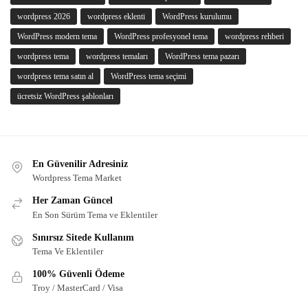
wordpress 2026
wordpress eklenti
WordPress kurulumu
WordPress modern tema
WordPress profesyonel tema
wordpress rehberi
wordpress tema
wordpress temaları
WordPress tema pazarı
wordpress tema satın al
WordPress tema seçimi
ücretsiz WordPress şablonları
En Güvenilir Adresiniz
Wordpress Tema Market
Her Zaman Güncel
En Son Sürüm Tema ve Eklentiler
Sınırsız Sitede Kullanım
Tema Ve Eklentiler
100% Güvenli Ödeme
Troy / MasterCard / Visa