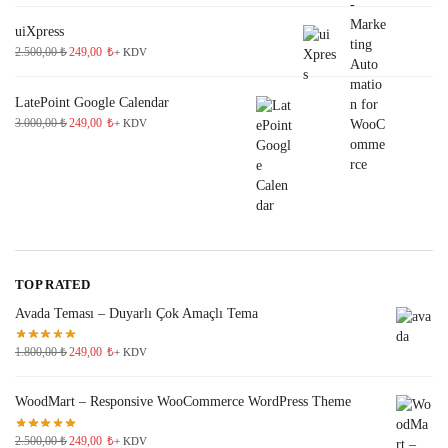
uiXpress
2.500,00
₺
249,00
₺
+ KDV
LatePoint Google Calendar
3.000,00
₺
249,00
₺
+ KDV
TOP RATED
Avada Teması – Duyarlı Çok Amaçlı Tema
1.800,00
₺
249,00
₺
+ KDV
WoodMart – Responsive WooCommerce WordPress Theme
2.500,00
₺
249,00
₺
+ KDV