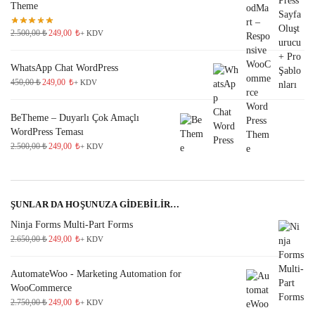
Theme
2.500,00
₺
249,00
₺
+ KDV
WhatsApp Chat WordPress
450,00
₺
249,00
₺
+ KDV
BeTheme – Duyarlı Çok Amaçlı
WordPress Teması
2.500,00
₺
249,00
₺
+ KDV
ŞUNLAR DA HOŞUNUZA GİDEBİLİR…
Ninja Forms Multi-Part Forms
2.650,00
₺
249,00
₺
+ KDV
AutomateWoo - Marketing Automation for
WooCommerce
2.750,00
₺
249,00
₺
+ KDV