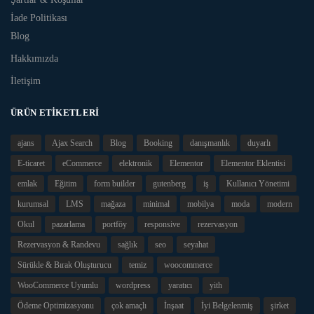
İade Politikası
Blog
Hakkımızda
İletişim
ÜRÜN ETIKETLERI
ajans
Ajax Search
Blog
Booking
danışmanlık
duyarlı
E-ticaret
eCommerce
elektronik
Elementor
Elementor Eklentisi
emlak
Eğitim
form builder
gutenberg
iş
Kullanıcı Yönetimi
kurumsal
LMS
mağaza
minimal
mobilya
moda
modern
Okul
pazarlama
portföy
responsive
rezervasyon
Rezervasyon & Randevu
sağlık
seo
seyahat
Sürükle & Bırak Oluşturucu
temiz
woocommerce
WooCommerce Uyumlu
wordpress
yaratıcı
yith
Ödeme Optimizasyonu
çok amaçlı
İnşaat
İyi Belgelenmiş
şirket