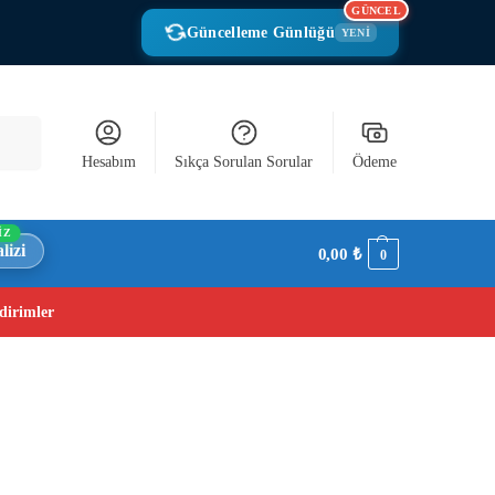
GÜNCEL
Güncelleme Günlüğü
YENİ
Ara
Hesabım
Sıkça Sorulan Sorular
Ödeme
İZ
lizi
0,00
₺
0
dirimler