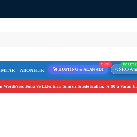
ÜCRETS
YENİ
SEO Ana
IMLAR
ABONELİK
🚀 HOSTİNG & ALAN ADI
 WordPress Tema Ve Eklentileri Sınırsız Sitede Kullan. % 90’a Varan İn