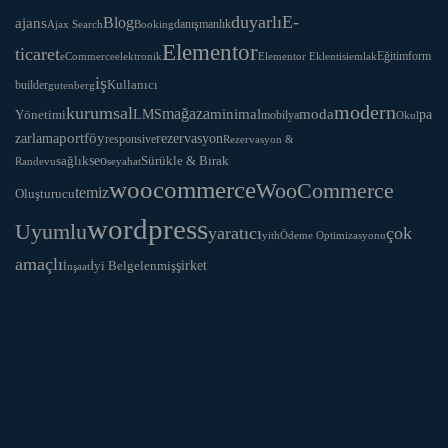
duyarlı
E-
Blog
ajans
danışmanlık
Ajax Search
Booking
Elementor
ticaret
Eğitim
form
eCommerce
Elementor Eklentisi
emlak
elektronik
iş
Kullanıcı
builder
gutenberg
modern
kurumsal
mağaza
LMS
minimal
moda
Yönetimi
pa
mobilya
Okul
portföy
rezervasyon
zarlama
responsive
Rezervasyon &
seo
Sürükle & Bırak
sağlık
Randevu
seyahat
woocommerce
WooCommerce
temiz
Oluşturucu
wordpress
Uyumlu
yaratıcı
çok
yith
Ödeme Optimizasyonu
amaçlı
İyi Belgelenmiş
şirket
İnşaat