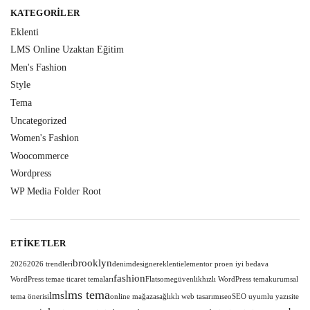
KATEGORILER
Eklenti
LMS Online Uzaktan Eğitim
Men's Fashion
Style
Tema
Uncategorized
Women's Fashion
Woocommerce
Wordpress
WP Media Folder Root
ETIKETLER
brooklyn
2026
2026 trendleri
denim
designer
eklenti
elementor pro
en iyi bedava
fashion
WordPress tema
e ticaret temaları
Flatsome
güvenlik
hızlı WordPress tema
kurumsal
lms tema
lms
tema önerisi
online mağaza
sağlıklı web tasarımı
seo
SEO uyumlu yazı
site