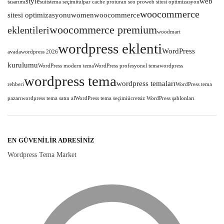
style
web
tasarımı
suits
tema seçimi
tulpar cache pro
turan seo pro
web sitesi optimizasyon
woocommerce
sitesi optimizasyonu
women
woocommerce
woocommerce premium
eklentileri
woodmart
wordpress eklenti
WordPress
avada
wordpress 2026
kurulumu
WordPress modern tema
WordPress profesyonel tema
wordpress
wordpress tema
wordpress temaları
rehberi
WordPress tema
pazarı
wordpress tema satın al
WordPress tema seçimi
ücretsiz WordPress şablonları
EN GÜVENILIR ADRESINIZ
Wordpress Tema Market