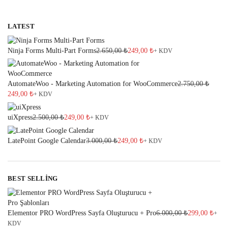
LATEST
Ninja Forms Multi-Part Forms
2.650,00
₺
249,00
₺
+ KDV
AutomateWoo - Marketing Automation for WooCommerce
2.750,00
₺
249,00
₺
+ KDV
uiXpress
2.500,00
₺
249,00
₺
+ KDV
LatePoint Google Calendar
3.000,00
₺
249,00
₺
+ KDV
BEST SELLING
Elementor PRO WordPress Sayfa Oluşturucu + Pro
6.000,00
₺
299,00
₺
+
KDV