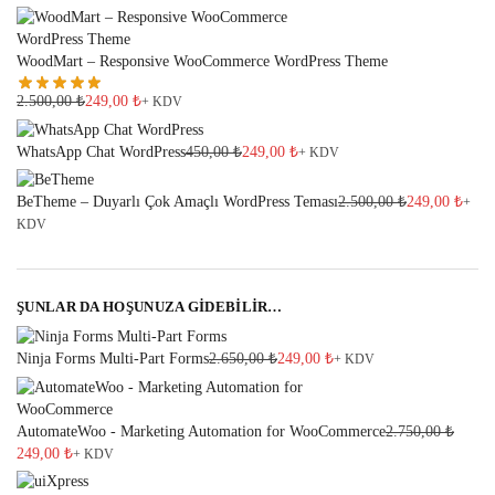
WoodMart – Responsive WooCommerce WordPress Theme
2.500,00
₺
249,00
₺
+ KDV
WhatsApp Chat WordPress
450,00
₺
249,00
₺
+ KDV
BeTheme – Duyarlı Çok Amaçlı WordPress Teması
2.500,00
₺
249,00
₺
+
KDV
ŞUNLAR DA HOŞUNUZA GİDEBİLİR…
Ninja Forms Multi-Part Forms
2.650,00
₺
249,00
₺
+ KDV
AutomateWoo - Marketing Automation for WooCommerce
2.750,00
₺
249,00
₺
+ KDV