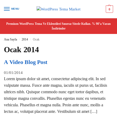
MENU
0
Premium WordPress Tema Ve Eklentileri Sınırsız Sitede Kullan. % 90’a Varan
İndirimler
Ana Sayfa
2014
Ocak
/
/
Ocak 2014
A Video Blog Post
01/01/2014
Lorem ipsum dolor sit amet, consectetur adipiscing elit. In sed
vulputate massa. Fusce ante magna, iaculis ut purus ut, facilisis
ultrices nibh. Quisque commodo nunc eget tortor dapibus, et
tristique magna convallis. Phasellus egestas nunc eu venenatis
vehicula. Phasellus et magna nulla. Proin ante nunc, mollis a
lectus ac, volutpat placerat ante. Vestibulum sit amet […]